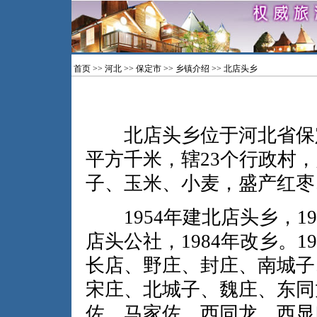
首页
>>
河北
>>
保定市
>>
乡镇介绍
>> 北店头乡
北店头乡位于河北省保定
平方千米，辖23个行政村
子、玉米、小麦，盛产红枣
1954年建北店头乡，19
店头公社，1984年改乡。
长店、野庄、封庄、南城子
宋庄、北城子、魏庄、东同
佐、马家佐、西同龙、西显