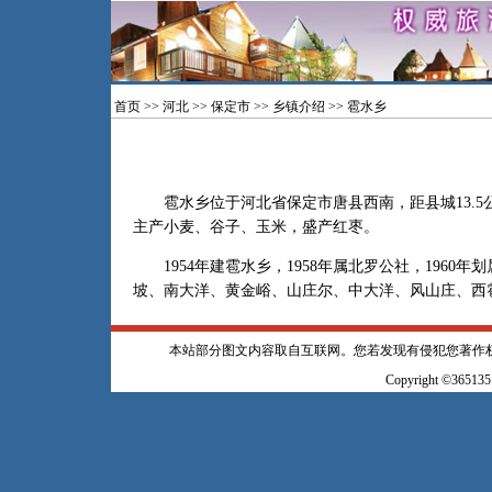
首页
>>
河北
>>
保定市
>>
乡镇介绍
>> 雹水乡
雹水乡位于河北省保定市唐县西南，距县城13.5公
主产小麦、谷子、玉米，盛产红枣。
1954年建雹水乡，1958年属北罗公社，1960年
坡、南大洋、黄金峪、山庄尔、中大洋、风山庄、西
本站部分图文内容取自互联网。您若发现有侵犯您著作
Copyright ©365135