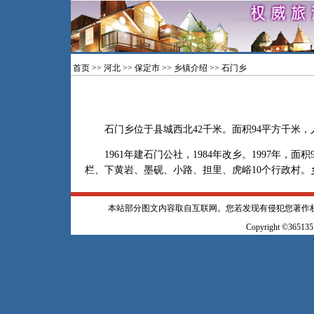
首页
>>
河北
>>
保定市
>>
乡镇介绍
>> 石门乡
石门乡位于县城西北42千米。面积94平方千米，人口
1961年建石门公社，1984年改乡。1997年，面
栏、下黄岩、墨砚、小路、担里、虎峪10个行政村。
本站部分图文内容取自互联网。您若发现有侵犯您著作
Copyright ©365135