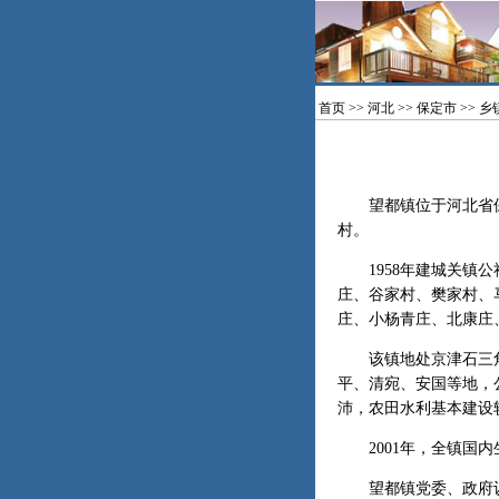
首页
>>
河北
>>
保定市
>>
乡
望都镇位于河北省保定
村。
1958年建城关镇公社
庄、谷家村、樊家村、
庄、小杨青庄、北康庄、
该镇地处京津石三角
平、清宛、安国等地，
沛，农田水利基本建设
2001年，全镇国内生
望都镇党委、政府认真