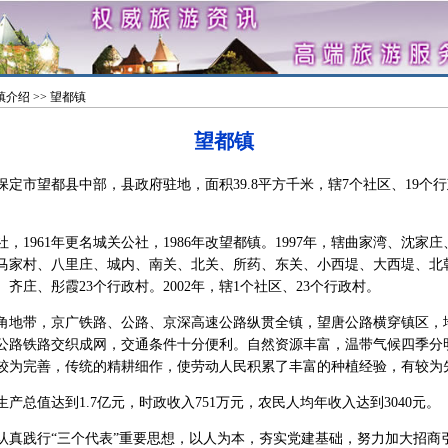
镇介绍
>> 望都镇
望都镇
市望都县中部，县政府驻地，面积39.8平方千米，辖7个社区、19个
，1961年更名城关公社，1986年改望都镇。1997年，辖曲家湾、沈家
马家村、八里庄、城内、南关、北关、所药、东关、小西堤、大西堤、北
齐庄、彤霞23个行政村。2002年，辖1个社区、23个行政村。
地带，京广铁路、公路、京深高速公路纵贯全镇，望唐公路横穿镇区，
公路铁路交织成网，交通条件十分便利。自然资源丰富，温带气候四季分
较为完善，传统的精耕细作，使劳动人民积累了丰富的种植经验，有较为
产总值达到1.7亿元，时政收入751万元，农民人均年收入达到3040元。
践行“三个代表”重要思想，以人为本，夯实党建基础，努力加大招商