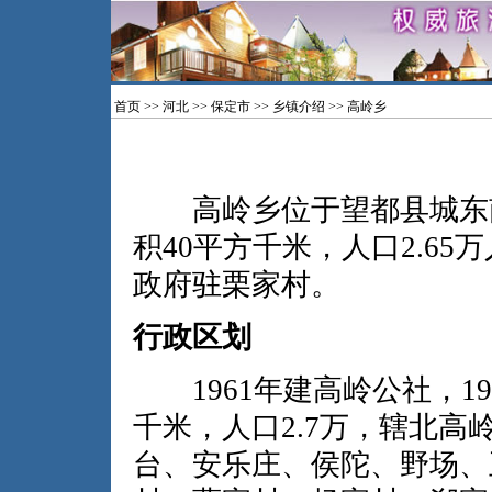
首页
>>
河北
>>
保定市
>>
乡镇介绍
>> 高岭乡
高岭乡位于望都县城东南
积40平方千米，人口2.65
政府驻栗家村。
行政区划
1961年建高岭公社，198
千米，人口2.7万，辖北
台、安乐庄、侯陀、野场、