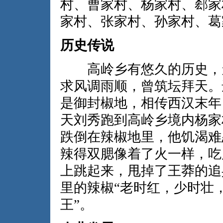
村、曹家村、杨家村、郄家
家村、张家村、孙家村、葛
历史传说
高岭乡有悠久的历史，天
求风调雨顺，曾筑坛拜天。
是御封椒地，相传西汉末年
天刘秀跑到高岭乡境内杨家
跌倒在辣椒地里，他饥渴难
辣得双腮像着了火一样，吃
上跳起来，甩掉了王莽的追
里的辣椒“老时红，少时壮
王”。