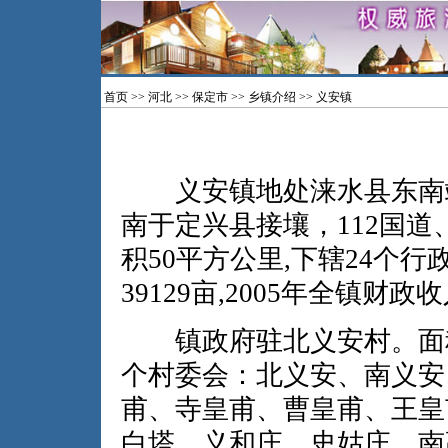
首页
>>
河北
>>
保定市
>>
乡镇介绍
>> 义安镇
义安镇地处涞水县东南端
南于定兴县接壤，112国道
积50平方公里,下辖24个行
39129亩,2005年全镇财政收
镇政府驻北义安村。面积50
个村委会：北义安、南义安
甫、寺皇甫、曹皇甫、王皇
白塔、义和庄、史姑庄、南