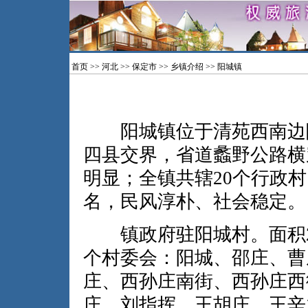
首页
>>
河北
>>
保定市
>>
乡镇介绍
>> 阳城镇
阳城镇位于清苑西南边陲
四县交界，省道蠡野公路横
明显；全镇共辖20个行政村，
名，民风淳朴、社会稳定。
镇政府驻阳城村。面积26.
个村委会：阳城、邵庄、曹
庄、西孙庄南街、西孙庄西
庄、刘指挥、王胡庄、王辛