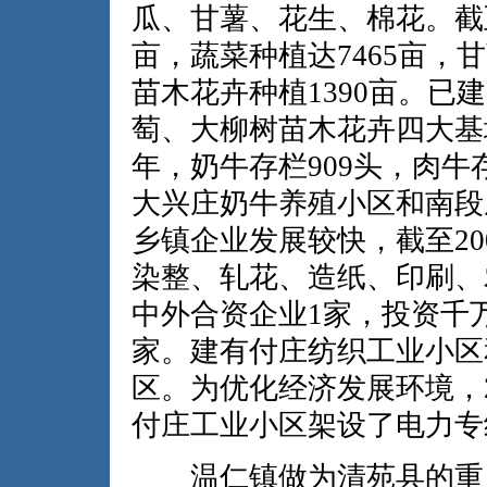
瓜、甘薯、花生、棉花。截至
亩，蔬菜种植达7465亩，甘
苗木花卉种植1390亩。
萄、大柳树苗木花卉四大基地
年，奶牛存栏909头，肉牛存
大兴庄奶牛养殖小区和南段
乡镇企业发展较快，截至2
染整、轧花、造纸、印刷、
中外合资企业1家，投资千万
家。建有付庄纺织工业小区
区。为优化经济发展环境，2
付庄工业小区架设了电力专
温仁镇做为清苑县的重点建