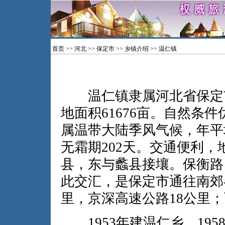
首页
>>
河北
>>
保定市
>>
乡镇介绍
>> 温仁镇
温仁镇隶属河北省保定市
地面积61676亩。自然条件
属温带大陆季风气候，年平均
无霜期202天。交通便利
县，东与蠡县接壤。保衡路
此交汇，是保定市通往南郊
里，京深高速公路18公里；
1953年建温仁乡，195