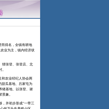
登而得名，全镇有耕地
以农业为主，镇内经济状
镇。辖张登、张登店、北
村。
社和农业经纪人协会两
心的甜瓜基地、吕家屯为
养猪基地、以张登、谢
荣景象。
，并初步形成“一带三
中心的万头牛养殖小区，