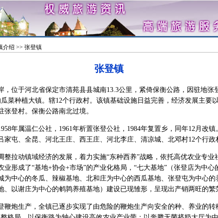
镇介绍
>> 张登镇
张登镇
位于河北省保定市清苑县县城南13.3公里，紧倚保衡公路，因驻地张
名的瓜菜种植大镇。辖12个行政村。该镇基础设施日益完善，经济发展主要
驻张登村。保衡公路南北过境。
958年属温仁公社，1961年析置张登公社，1984年复置乡，同年12月改
吕家屯、全昆、河北王庄、西王庄、河北李庄、清凉城、北邓村12个行政
拉动镇域经济的发展，着力实施“东种西养”战略，依托高优农业专业
农业形成了“基地+协会+市场”的产业化格局，“七大基地”（张登店为中
城为中心的冬瓜、辣椒基地、北和庄为中心的西瓜基地、张登屯为中心的
地、以谢庄为中心的鹌鹑养殖基地）建设已现雏形，呈现出产销两旺的繁
炮生产，全镇已逐步实现了由危险的鞭炮生产向安全的种、养业的转移
调整格局。以保衡路为轴心建设高效农业产业带；以奔腾无菌挤奶大厅为