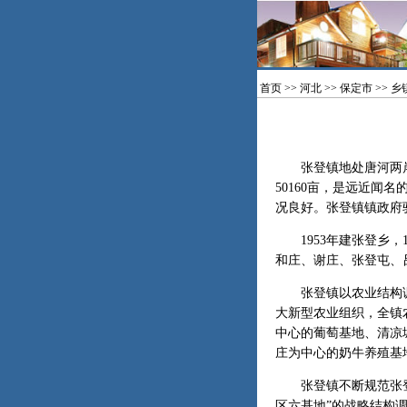
首页
>>
河北
>>
保定市
>>
乡
张登镇地处唐河两岸，
50160亩，是远近闻
况良好。张登镇镇政府
1953年建张登乡，1
和庄、谢庄、张登屯、
张登镇以农业结构调整
大新型农业组织，全镇
中心的葡萄基地、清凉
庄为中心的奶牛养殖基
张登镇不断规范张登鞭
区六基地”的战略结构