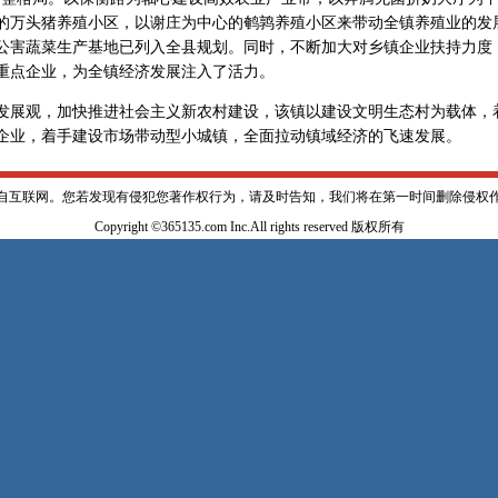
的万头猪养殖小区，以谢庄为中心的鹌鹑养殖小区来带动全镇养殖业的发
公害蔬菜生产基地已列入全县规划。同时，不断加大对乡镇企业扶持力度
重点企业，为全镇经济发展注入了活力。
展观，加快推进社会主义新农村建设，该镇以建设文明生态村为载体，
企业，着手建设市场带动型小城镇，全面拉动镇域经济的飞速发展。
自互联网。您若发现有侵犯您著作权行为，请及时告知，我们将在第一时间删除侵权
Copyright ©365135.com Inc.All rights reserved 版权所有