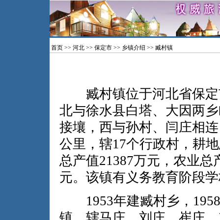
首页
>>
河北
>>
保定市
>>
乡镇介绍
>> 臧村镇
臧村镇位于河北省保定市
北与徐水县白塔、大因两乡
接壤，西与孙村、闫庄相连，
公里，辖17个行政村，耕地总
总产值21387万元，农业总产
元。该镇有义务教育阶段学
1953年建臧村乡，195
镇。辖马庄、刘庄、崔庄、