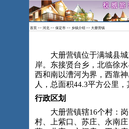
首页
>>
河北
>>
保定市
>>
乡镇介绍
>> 大册营镇
大册营镇位于满城县城东
岸。东接贤台乡，北临徐水
西和南以漕河为界，西靠神星
人，总面积44.3平方公里，
行政区划
大册营镇辖16个村：岗
村、上紫口、苏庄、永南庄