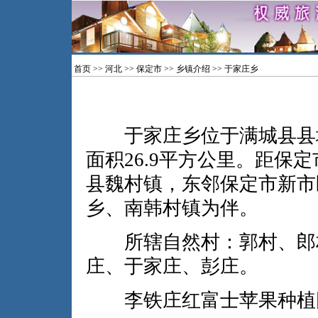
首页
>>
河北
>>
保定市
>>
乡镇介绍
>> 于家庄乡
于家庄乡位于满城县县城南
面积26.9平方公里。距保
县魏村镇，东邻保定市新市
乡、南韩村镇为伴。
所辖自然村：郭村、郎村
庄、于家庄、彭庄。
李铁庄红富士苹果种植园