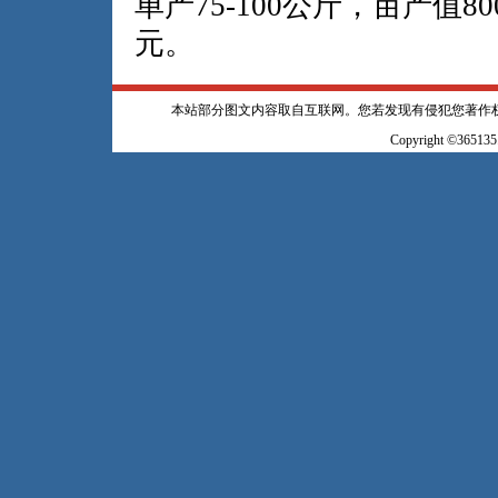
单产75-100公斤，亩产值8
元。
本站部分图文内容取自互联网。您若发现有侵犯您著作
Copyright ©365135