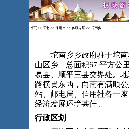
首页
>>
河北
>>
保定市
>>
乡镇介绍
>> 坨南乡
坨南乡乡政府驻于坨南村
山区乡，总面积67 平方公
易县、顺平三县交界处。地
路横贯东西，向南有满顺公
站、邮电局、信用社各一座
经济发展环境甚佳。
行政区划