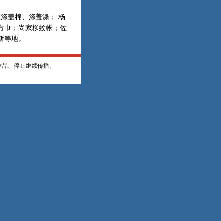
涤盖棉、涤盖涤； 杨
方巾；尚家柳蚊帐；佐
斯等地。
作品、停止继续传播。