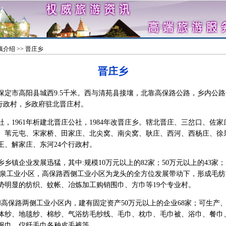
镇介绍
>> 晋庄乡
晋庄乡
市高阳县城西9.5千米。西与清苑县接壤，北靠高保路公路，乡内公路
4个行政村，乡政府驻北晋庄村。
，1961年析建北晋庄公社，1984年改晋庄乡。辖北晋庄、三岔口、佐
、苇元屯、宋家桥、田家庄、北尖窝、南尖窝、耿庄、西河、西杨庄、徐
王、解家庄、东河24个行政村。
企业发展迅猛，其中:规模10万元以上的82家；50万元以上的43家；5
以温泉工业小区，高保路西侧工业小区为龙头的全方位发展带动下，形成毛
势明显的纺织、蚊帐、冶炼加工购销围巾、方巾等19个专业村。
保路两侧工业小区内，建有固定资产50万元以上的企业68家；可生产
体纱、地毯纱、棉纱、气浴纺毛纱线、毛巾、枕巾、毛巾被、浴巾、餐巾
服巾、仪纤毛巾各种皮毛裤等。