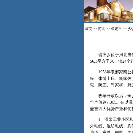
首页
>>
河北
>>
保定市
>>
乡
晋庄乡位于河北省保定
56.3平方千米，辖2
1958年隶邢家南公社
板、张博士庄、杨家佐
屯、阮庄、尚家柳、野
改革开放以后，全乡乡镇
年产值达7.3亿。在
盖被四大优势产业和优
1、温泉工业小区和高
外毛线、混纺毛线、膨
毛毯、童毯、围脖、西