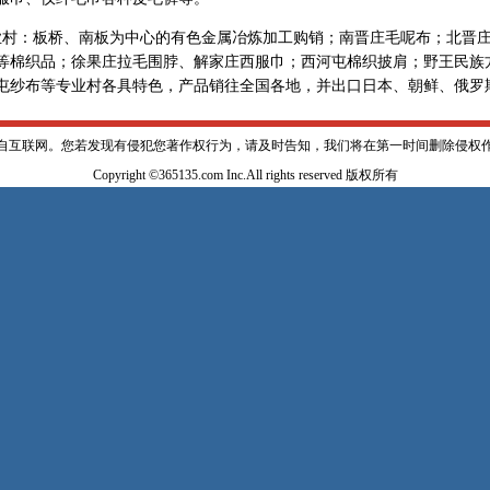
：板桥、南板为中心的有色金属冶炼加工购销；南晋庄毛呢布；北晋庄
等棉织品；徐果庄拉毛围脖、解家庄西服巾；西河屯棉织披肩；野王民族
屯纱布等专业村各具特色，产品销往全国各地，并出口日本、朝鲜、俄罗
自互联网。您若发现有侵犯您著作权行为，请及时告知，我们将在第一时间删除侵权
Copyright ©365135.com Inc.All rights reserved 版权所有