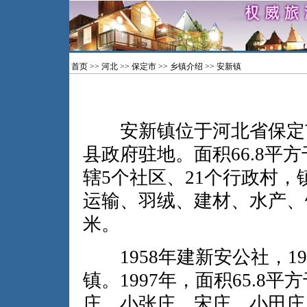
首页
>>
河北
>>
保定市
>>
乡镇介绍
>> 安新镇
安新镇位于河北省保定市
县政府驻地。面积66.8平方
辖5个社区、21个行政村
运输、羽绒、建材、水产、
米。
1958年建新安公社，19
镇。1997年，面积65.8
庄、小张庄、宋庄、小田庄