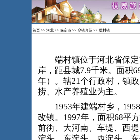
首页
>>
河北
>>
保定市
>>
乡镇介绍
>> 端村镇
端村镇位于河北省保定市
岸，距县城7.9千米。面积69
年）。辖21个行政村，镇
捞、水产养殖业为主。
1953年建端村乡，1958
改镇。1997年，面积68平
前街、大河南、车堤、西堤
淀头、东淀头、西淀头、东