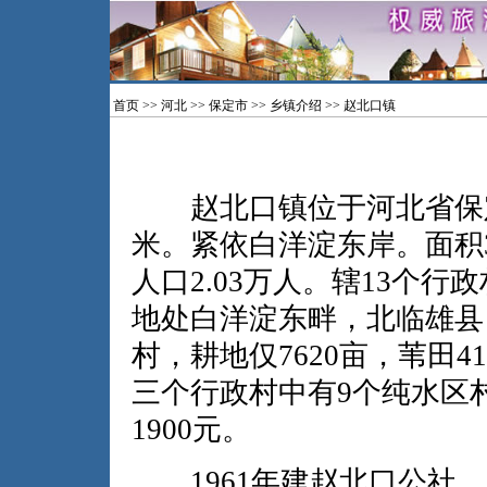
首页
>>
河北
>>
保定市
>>
乡镇介绍
>> 赵北口镇
赵北口镇位于河北省保定市
米。紧依白洋淀东岸。面积3
人口2.03万人。辖13个
地处白洋淀东畔，北临雄县
村，耕地仅7620亩，苇田4
三个行政村中有9个纯水区村
1900元。
1961年建赵北口公社，1