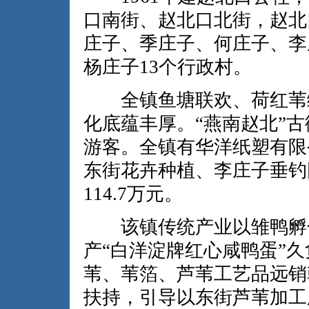
口南街、赵北口北街，赵北
庄子、季庄子、何庄子、李
杨庄子13个行政村。
全镇鱼塘联欢、荷红苇绿
化底蕴丰厚。“燕南赵北”
游客。全镇有华洋纸塑有限
东街花卉种植、李庄子垂钓
114.7万元。
该镇传统产业以雏鸭孵化
产“白洋淀牌红心咸鸭蛋”
苇、苇箔、芦苇工艺品远销
扶持，引导以东街芦苇加工