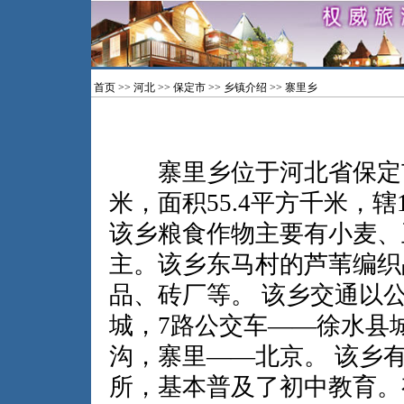
首页
>>
河北
>>
保定市
>>
乡镇介绍
>> 寨里乡
寨里乡位于河北省保定市安
米，面积55.4平方千米，
该乡粮食作物主要有小麦、
主。该乡东马村的芦苇编织
品、砖厂等。 该乡交通以
城，7路公交车——徐水县
沟，寨里——北京。 该乡有
所，基本普及了初中教育。