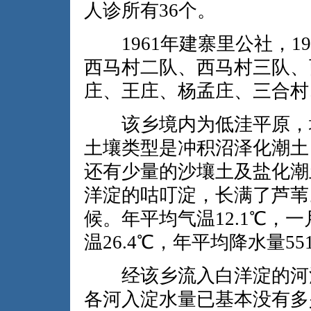
人诊所有36个。
1961年建寨里公社，1
西马村二队、西马村三队、
庄、王庄、杨孟庄、三合村
该乡境内为低洼平原，地
土壤类型是冲积沼泽化潮土
还有少量的沙壤土及盐化潮土
洋淀的咕叮淀，长满了芦苇
候。年平均气温12.1℃，
温26.4℃，年平均降水量55
经该乡流入白洋淀的河流
各河入淀水量已基本没有多