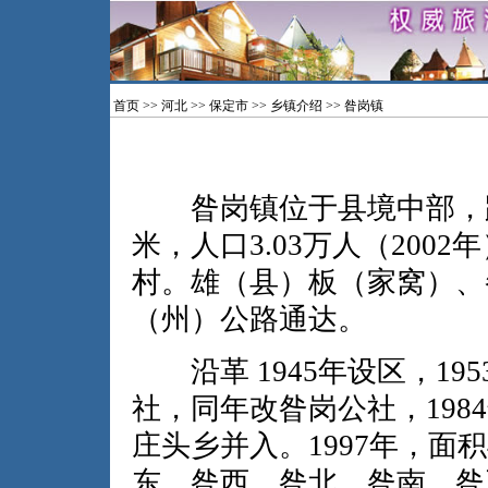
首页
>>
河北
>>
保定市
>>
乡镇介绍
>> 昝岗镇
昝岗镇位于县境中部，距县
米，人口3.03万人（200
村。雄（县）板（家窝）、
（州）公路通达。
沿革 1945年设区，195
社，同年改昝岗公社，1984
庄头乡并入。1997年，面积
东、昝西、昝北、昝南、昝