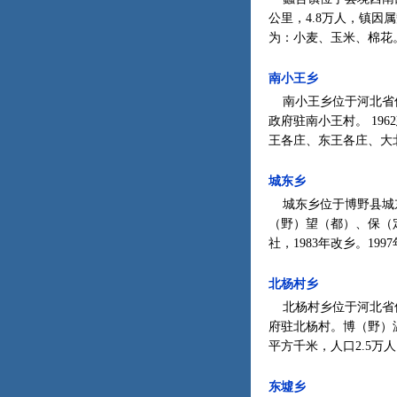
公里，4.8万人，镇因
为：小麦、玉米、棉花。
南小王乡
南小王乡位于河北省保定
政府驻南小王村。 196
王各庄、东王各庄、大北
城东乡
城东乡位于博野县城东1
（野）望（都）、保（
社，1983年改乡。1997
北杨村乡
北杨村乡位于河北省保定
府驻北杨村。博（野）温（
平方千米，人口2.5万人
东墟乡