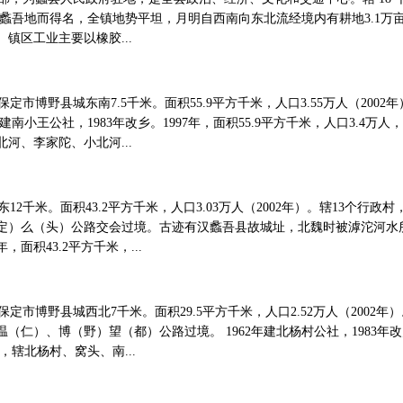
属蠡吾地而得名，全镇地势平坦，月明自西南向东北流经境内有耕地3.1万
镇区工业主要以橡胶...
市博野县城东南7.5千米。面积55.9平方千米，人口3.55万人（2002
2建南小王公社，1983年改乡。1997年，面积55.9平方千米，人口3.4
河、李家陀、小北河...
2千米。面积43.2平方千米，人口3.03万人（2002年）。辖13个行政
定）么（头）公路交会过境。古迹有汉蠡吾县故城址，北魏时被滹沱河水所湮
年，面积43.2平方千米，...
市博野县城西北7千米。面积29.5平方千米，人口2.52万人（2002年
仁）、博（野）望（都）公路过境。 1962年建北杨村公社，1983年改乡。
，辖北杨村、窝头、南...