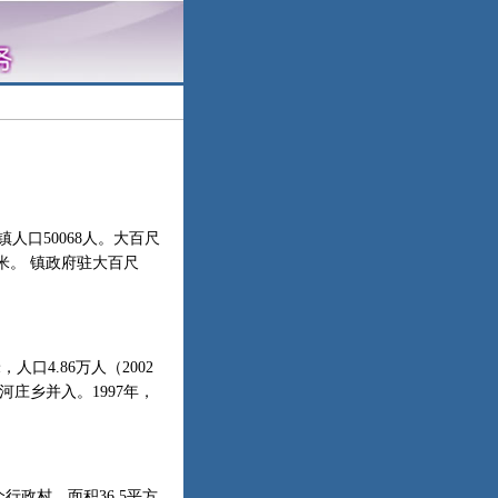
口50068人。大百尺
米。 镇政府驻大百尺
口4.86万人（2002
赵河庄乡并入。1997年，
政村，面积36.5平方