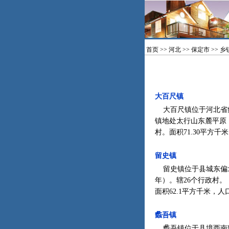
首页
>>
河北
>>
保定市
>>
乡
大百尺镇
大百尺镇位于河北省蠡县
镇地处太行山东麓平原，
村。面积71.30平方千米，
留史镇
留史镇位于县城东偏北1
年）。辖26个行政村。 1
面积62.1平方千米，人口
蠡吾镇
蠡吾镇位于县境西南部，