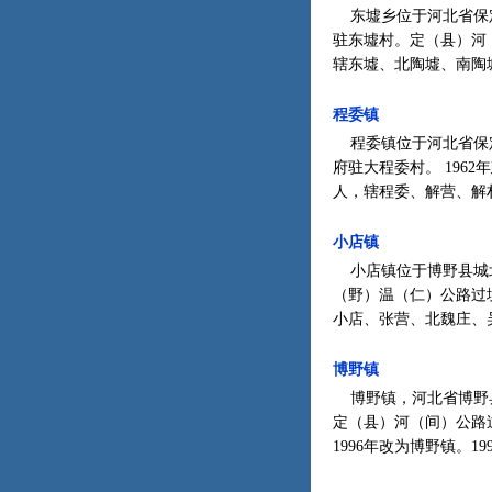
东墟乡位于河北省保定市
驻东墟村。定（县）河（间
辖东墟、北陶墟、南陶墟
程委镇
程委镇位于河北省保定市博
府驻大程委村。 1962
人，辖程委、解营、解村
小店镇
小店镇位于博野县城北8
（野）温（仁）公路过境。
小店、张营、北魏庄、吴
博野镇
博野镇，河北省博野县政
定（县）河（间）公路过
1996年改为博野镇。19