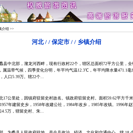
镇介绍
>>
河北 / / 保定市 / / 乡镇介绍
中北部，潴龙河西畔，现有行政村22个，辖区总面积72平方公里，全镇人
属温带气候，四季变化分明，年平均气温12.3℃，年平均降水量471.1毫
人口5.39万。辖22个...
7公里处，因镇府驻留史村故名。镇政府驻留史村。面积59.62平方千米，人
957年建留史乡，1958年改建公社，1984年改乡，1985年改镇。1996年
4.5万，辖留史村、朱...
为蠡县人民政府驻地，是全县政治、经济、文化和交通中心。辖 18 个行