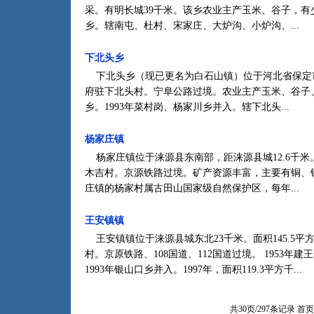
采。有明长城39千米。该乡农业主产玉米、谷子，有少量
乡。辖南屯、杜村、宋家庄、大炉沟、小炉沟、...
下北头乡
下北头乡（现已更名为白石山镇）位于河北省保定市涞源
府驻下北头村。宁阜公路过境。农业主产玉米、谷子、豆
乡。1993年菜村岗、杨家川乡并入。辖下北头...
杨家庄镇
杨家庄镇位于涞源县东南部，距涞源县城12.6千米。
木吉村。京源铁路过境。矿产资源丰富，主要有铜、
庄镇的杨家村属古田山国家级自然保护区，每年...
王安镇镇
王安镇镇位于涞源县城东北23千米。面积145.5平方
村。京原铁路、108国道、112国道过境。 1953年建
1993年银山口乡并入。1997年，面积119.3平方千...
共30页/297条记录
首页