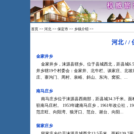
首页
>>
河北
>>
保定市
>>
乡镇介绍
>>
河北 / /
金家井乡
金家井乡，涞源县辖乡。位于县城西北，距县城6.5公
井乡辖19个村委会：金家井、北牛栏、谈家庄、北
庄、寨沟门、周村、泉峪、斜山、东沟、窝驼、...
南马庄乡
南马庄乡位于涞源县西南部，距县城34.3千米。面积1
驻南马庄村。 1953年建南马庄乡，1961年改公社，1
范庄旺、向阳湾、狼牙口、范台、谢台、向阳...
留家庄乡
留家庄乡位于涞源县城西北13.5千米。面积139.7平