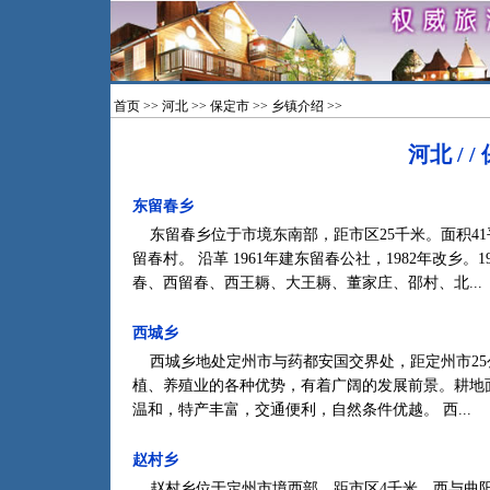
首页
>>
河北
>>
保定市
>>
乡镇介绍
>>
河北 / /
东留春乡
东留春乡位于市境东南部，距市区25千米。面积41平方
留春村。 沿革 1961年建东留春公社，1982年改乡。
春、西留春、西王耨、大王耨、董家庄、邵村、北...
西城乡
西城乡地处定州市与药都安国交界处，距定州市25
植、养殖业的各种优势，有着广阔的发展前景。耕地面积
温和，特产丰富，交通便利，自然条件优越。 西...
赵村乡
赵村乡位于定州市境西部，距市区4千米。西与曲阳