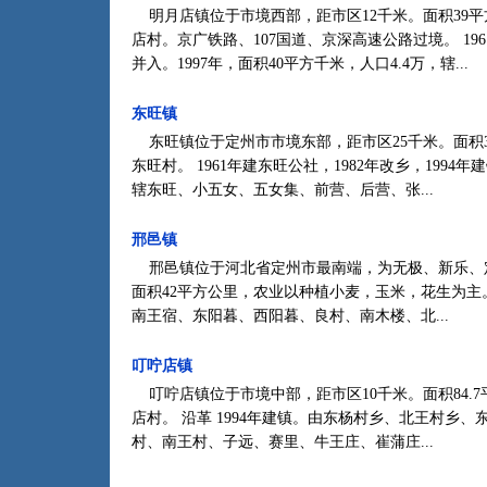
明月店镇位于市境西部，距市区12千米。面积39平方千
店村。京广铁路、107国道、京深高速公路过境。 196
并入。1997年，面积40平方千米，人口4.4万，辖...
东旺镇
东旺镇位于定州市市境东部，距市区25千米。面积39.
东旺村。 1961年建东旺公社，1982年改乡，1994
辖东旺、小五女、五女集、前营、后营、张...
邢邑镇
邢邑镇位于河北省定州市最南端，为无极、新乐、定州
面积42平方公里，农业以种植小麦，玉米，花生为主
南王宿、东阳暮、西阳暮、良村、南木楼、北...
叮咛店镇
叮咛店镇位于市境中部，距市区10千米。面积84.7平
店村。 沿革 1994年建镇。由东杨村乡、北王村乡、东
村、南王村、子远、赛里、牛王庄、崔蒲庄...