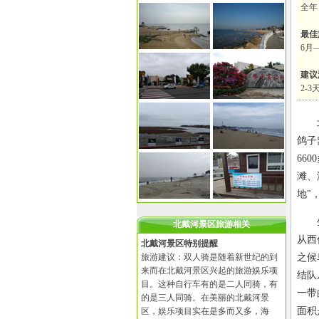
全年
最佳
6月
建议
2-3
北戴
鸽子
66
滩、
地"
生物
北戴河景区旅游相关
从西
北戴河景区特别提醒
旅游建议：双人骑是随着新世纪的到
之候
来而在北戴河景区兴起的旅游娱乐项
结队
目。这种自行车有的是二人同骑，有
一带
的是三人同骑。在美丽的北戴河景
面积
区，娱乐项目实在是多而又多，海