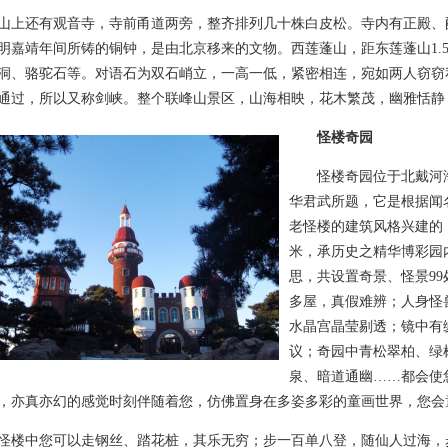
还有观音寺，寺前甬道两旁，整齐排列几十株白皮松。寺内有正殿、
明嘉靖年间所铸的铜钟，是由北京移来的文物。西莲蓬山，距东莲蓬山1.
洞、骆驼石等。对语石为双石峭立，一高一低，紧密相连，宛如两人窃窃
通过，所以又称剑峡。整个联峰山景区，山海相映，花木繁茂，幽雅恬静
怪楼奇园
怪楼奇园位于北戴河海
华君武所题，它是根据闻
老怪楼的建筑风格兴建的，占
米，承历史之精华博彩园
思，共设置奇景、怪景9
多屋，真假难辨；人身怪
水晶宫晶莹剔透；镜中有
议；奇园中青松翠柏、绿
泉、暗道通幽……都会使
，亦真亦幻的感觉时刻伴随着您，仿佛置身在多姿多彩的童画世界，您会
中您可以走钢丝、踏花桩，其乐无穷；步一百单八登，随仙人过海，步