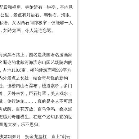
配殿和禅房。寺附近有一钟亭，亭内悬
5公里，景点有对语石、韦驮石、海眼、
私语。又因两石间隙极窄，仅能容一人
，如诗如画，令人流连忘返。
滨黑石路上，园名是我国著名漫画家
名遐迩的北戴河海滨东山园艺场院内的
地110.8亩，楼的建筑面积999平方
内外景点之长处，结合奇与怪的新构
9处。怪楼内山石瀑布，楼道索桥，多门
兽，天外来客，巨石灯罩，美人戏水；
缘，倒行逆施……，真的是令人不可思
树成荫、百花齐放、百鸟争鸣、叠水涌
您感到奇趣横生。在这个迷幻多彩的世
童趣大发，乐不思归。
嫦娥奔月，抚金龙盘柱，直上“刺云