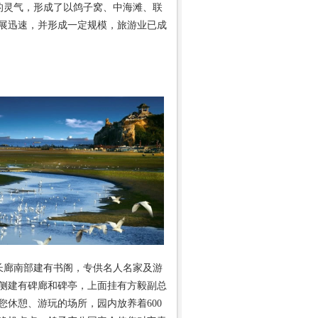
的灵气，形成了以鸽子窝、中海滩、联
展迅速，并形成一定规模，旅游业已成
。长廊南部建有书阁，专供名人名家及游
侧建有碑廊和碑亭，上面挂有方毅副总
休憩、游玩的场所，园内放养着600