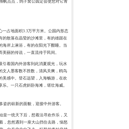
渔帆点点，鸽子窝公园定会使您对它青
占地面积3.3万平方米。公园内形态
有的散落在晶莹的沙滩里，有的雄踞在
的海岸上淋浴，有的在阳光下酣睡。当
而美丽的传说，一直流传于民间。
引着国内外游客到此消夏观光，玩水
的文人墨客数不胜数，清风关爽，鸥鸟
的美感中。登石远望，入海畅游，在欢
享乐。一只石虎斜卧海滩，堪壮海威。
多姿的崭新的面貌，迎接中外游客。
始皇一统天下后，想着法寻欢作乐，又
着，忽然遇到一座大山挡住去路，恼怒