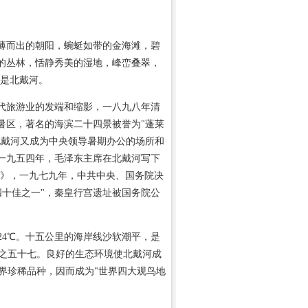
而出的朝阳，蜿蜓如带的金海滩，碧
的丛林，恬静秀美的湿地，峰峦叠翠，
就是北戴河。
旅游业的发端和缩影，一八九八年清
暑区，著名的海滨二十四景被誉为"蓬莱
北戴河又成为中央领导暑期办公的场所和
一九五四年，毛泽东主席在北戴河写下
河》，一九七九年，中共中央、国务院决
四十佳之一"，秦皇行宫遗址被国务院公
4℃。十五公里的海岸线沙软潮平，是
之五十七。良好的生态环境使北戴河成
界珍稀品种，因而成为"世界四大观鸟地