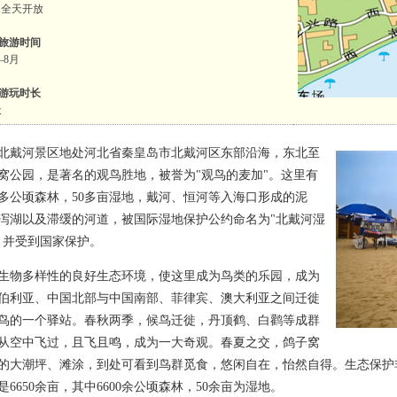
 全天开放
旅游时间
—8月
游玩时长
天
河景区地处河北省秦皇岛市北戴河区东部沿海，东北至
窝公园，是著名的观鸟胜地，被誉为"观鸟的麦加"。这里有
00多公顷森林，50多亩湿地，戴河、恒河等入海口形成的泥
泻湖以及滞缓的河道，被国际湿地保护公约命名为"北戴河湿
，并受到国家保护。
多样性的良好生态环境，使这里成为鸟类的乐园，成为
伯利亚、中国北部与中国南部、菲律宾、澳大利亚之间迁徙
鸟的一个驿站。春秋两季，候鸟迁徙，丹顶鹤、白鹳等成群
从空中飞过，且飞且鸣，成为一大奇观。春夏之交，鸽子窝
的大潮坪、滩涂，到处可看到鸟群觅食，悠闲自在，怡然自得。生态保护
是6650余亩，其中6600余公顷森林，50余亩为湿地。