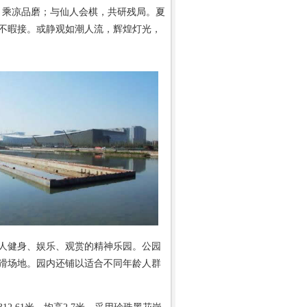
，乘凉品磨；与仙人会棋，共研残局。夏
不暇接。或静观如潮人流，辉煌灯光，
人健身、娱乐、观赏的精神乐园。公园
猾场地。园内还铺以适合不同年龄人群