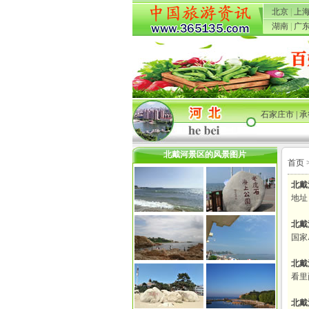
北京
|
上
湖南
|
广
石家庄市
|
承
北戴河景区的风景图片
首页
北戴
地址
北戴
国家
北戴
看里
北戴