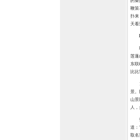
的秦
鞭策
扑来
天看
联峰
莲蓬
东联
比比
19
景。
山景
人，
整座
道：
取名