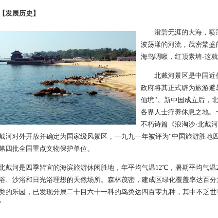
【发展历史】
澄碧无涯的大海，喷薄
波荡漾的河流，茂密繁盛
海鸟啁啾，红顶素墙-这
北戴河景区是中国近代
政府将其正式辟为旅游避
仙境"。新中国成立后，
各界人士疗养休息之地。
不朽诗篇《浪淘沙·北戴
戴河对外开放并确定为国家级风景区，一九九一年被评为"中国旅游胜地
第四批全国重点文物保护单位。
河是四季皆宜的海滨旅游休闲胜地，年平均气温12℃，暑期平均气温2
浴、沙浴和日光浴理想的天然场所。森林茂密，建成区绿化覆盖率达百分
类的乐园，已发现分属二十目六十一科的鸟类达四百零九种，其中不乏世
"