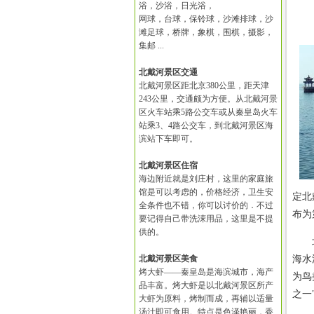
浴，沙浴，日光浴，
网球，台球，保铃球，沙滩排球，沙
滩足球，桥牌，象棋，围棋，摄影，
集邮 ...
北戴河景区交通
北戴河景区距北京380公里，距天津
243公里，交通颇为方便。从北戴河景
区火车站乘5路公交车或从秦皇岛火车
站乘3、4路公交车，到北戴河景区海
滨站下车即可。
北戴河景区住宿
海边附近就是刘庄村，这里的家庭旅
馆是可以考虑的，价格经济，卫生安
定北
全条件也不错，你可以讨价的．不过
布为
要记得自己带洗涑用品，这里是不提
供的。
北戴
北戴河景区美食
海水
烤大虾——秦皇岛是海滨城市，海产
为鸟
品丰富。烤大虾是以北戴河景区所产
之一
大虾为原料，烤制而成，再辅以适量
汤汁即可食用。特点是色泽艳丽，香