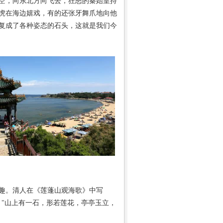
空，向东北方向飞去，狂怒的秦始皇持
虎在海边嬉戏，有的还张牙舞爪地向他
复成了各种姿态的石头，这就是我们今
趣。清人在《莲蓬山观海歌》中写
。"山上有一石，形若莲花，亭亭玉立，