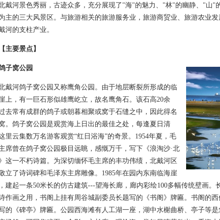
河景色秀丽，古迹众多，充分展现了"海"的魅力、"林"的幽静、"山"
为主的三大风景区。与旅游相关的旅游服务业，旅游商贸业、旅游农业发
戴河的支柱产业。
【主要景点】
鸽子窝公园
河鸽子窝公园又称鹰角公园。由于地层断裂所形成的临
崖上，有一巨石形似雄鹰屹立，故名鹰角石。该石高20余
过去常有成群的鸽子或朝暮相聚或窝于石缝之中，因此得名
窝。鸽子窝公园是观赏海上日出的最佳之处，每逢夏日清
这里云集数万名游客观赏“红日浴海”的奇景。1954年夏，毛
主席曾在鸽子窝公园极目远眺，感慨万千，写下《浪淘沙·北
》这一不朽诗篇。为深切缅怀毛主席的丰功伟绩，北戴河区
敬立了诗词碑和毛泽东主席雕像。1985年在园内东南临海崖
，建起一条50米长的仿古建筑---望海长廊，廊内彩绘100多幅传统壁画
诗作画之用，书阁上挂有周谷城副委员长题写的《书阁》牌匾。书阁的西
写的《碑亭》牌匾。公园西海滩有人工湖一座，湖中水榭曲桥、亭子等是您