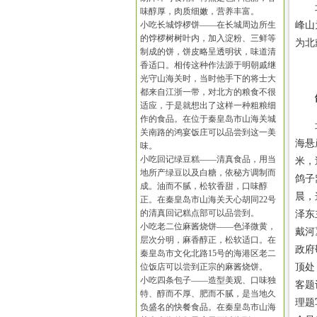
北戴
味醇厚，肉质细嫩，营养丰富。
小吃长城饽椤饼——在长城周边所生
峰山
的饽椤树树叶内，加入淀粉、三鲜等
为北
制成的饼，饼皮略呈透明状，味道清
香适口。相传这种作法源于明朝戚继
光守山海关时，当时他手下的将士大
都来自江浙一带，对北方的粮食不很
适应，于是就想出了这样一种粗粮细
作的食品。在位于秦皇岛市山海关城
北戴
关南路的鸿宴饭庄可以品尝到这一美
海悬
味。
小吃回记绿豆糕——清真食品，用当
米，
地所产绿豆以及白糖，依秘方调制而
鸽子
成。油而不腻，松软香甜，口味醇
晨，
正。在秦皇岛市山海关天心胡同22号
的清真回记糕点部可以品尝到。
泽东
小吃老二位麻酱烧饼——色泽微黄，
戴河
层次分明，麻香醇正，松软适口。在
政府
秦皇岛市文化北路15号的海港区老二
位饭店可以尝到正宗的麻酱烧饼。
顶处
小吃四条包子——造型美观、口味独
客题
特、醇而不厚、肥而不腻，是当地久
理题
负盛名的快餐食品。在秦皇岛市山海