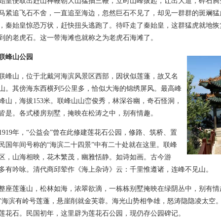
始皇便取出赶山神鞭朝大山猛抽三鞭，立时山峰拔起，让出大道，碎石腾
马紧追飞石不舍，一直追至海边，忽然巨石不见了，却见一群群的斑斓猛
，秦始皇惊恐万状，赶快扭头逃跑了。待吓走了秦始皇，这群猛虎就地恢
到的老虎石。这一带海滩也就称之为老虎石海滩了。
联峰山公园
山，位于北戴河海滨风景区西部，因状似莲蓬，故又名
山。其傍海东西横列5公里多，恰似大海的锦绣屏风。最高峰
峰山，海拔153米。联峰山山峦俊秀，林深谷幽，奇石怪洞，
皆是。各式楼房别墅，掩映在松涛之中，别有情趣。
19年，“公益会”曾在此修建莲花石公园，修路、筑桥、置
民国年间号称的“海滨二十四景”中有二十处就在这里。联峰
区，山海相映，花木繁茂，幽雅恬静。如诗如画。古今游
多有吟咏。清代商邱荤作《海上杂诗》云：千里惟遵诸，连峰不见山。
莲蓬山，松林如海，浓翠欲滴，一栋栋别墅掩映在绿阴丛中，别有情
"海滨有岭号莲蓬，悬崖削就金芙蓉。海光山势相争雄，怒涛隐隐凌太空
莲花石。民国初年，这里辟为莲花石公园，现仍存公园碑记。