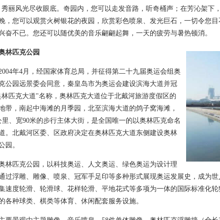
，秀丽风光尽收眼底。奇园内，您可以走发音路，听奇桶声；在芳沁架下
晚，您可以观赏火树银花的夜园，欣赏彩色喷泉、发光巨石，一切令您目
兴奋不已。您还可以随优美的音乐翩翩起舞，一天的疲劳与暑热顿消。
奥林匹克公园
04年4月，经国家体育总局，并征得第二十九届奥运会组奥
克公园远景委会同意，秦皇岛市为奥运会建设滨海大道并冠
奥林匹克大道"名称，奥林匹克大道位于北戴河旅游度假区的
地带，南起中海滩的月季园，北至滨海大道的鸽子窝海滩，
公里、宽90米的步行主体大街，是全国唯一的以奥林匹克命名
道。北戴河区委、区政府决定在奥林匹克大道东侧建设奥林
公园。
匹克公园，以科技奥运、人文奥运、绿色奥运为设计理
通过浮雕、雕像、喷泉、冠军手足印等多种形式展现奥运发展史，成为世
集速度轮滑、轮滑球、花样轮滑、平地花式等多项为一体的国际标准化轮
的各种球类、棋类等体育、休闲配套服务设施。