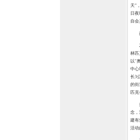
天”
日夜
自会
20
林匹
以"
中心
长3
的街
匹克
奥林
念，
建有
活动