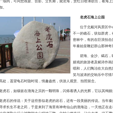
广场鸽，可同您戏耍、合影。立长廊，观沧海，赏红日喷薄欲出，看海上
加。
老虎石海上公园
位于北戴河风景区中心一
不一的礁石，状似群虎，
密林中，有的在巨浪拍击
年秦始皇鞭赶群山那神奇
碧海、金沙、碣石，吸
嬉戏的旅游者及赋诗作画
唱和，人们陶冶在大自然
笑与波涛的交响乐中尽情
高处，遥望龟石时隐时现，情趣盎然，供游人观赏、拍照留念。
石，如镶嵌在渤海之滨的一颗明珠，闪烁着诱人的光辉，它以其绚丽
石的传说：关于这些形似老虎的岩石，还有一段美丽的传说。当年秦
寻求长生不老之药，于是来到了海里有神奇仙山的渤海边，一天他正在走