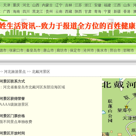
海
|
天津
|
重庆
|
河北
|
山西
|
内蒙古
|
辽宁
|
吉林
|
江苏
|
浙江
|
安徽
|
福建
|
江西
|
山东
|
东
|
广西
|
海南
|
四川
|
黑龙江
|
贵州
|
云南
|
西藏
|
陕西
|
甘肃
|
青海
|
宁夏
|
新疆
|
香港
|
德市
|
张家口市
|
秦皇岛市
|
唐山市
|
廊坊市
|
保定市
|
沧州市
|
衡水市
|
邢台市
|
邯郸市
>>
河北旅游景点
>> 北戴河景区
河景区联系方式
：河北省秦皇岛市北戴河区东部沿海区域
河景区获得荣誉
AAAA级旅游景区
河景区门票价格
面不同景点单独收费
河景区开放时间