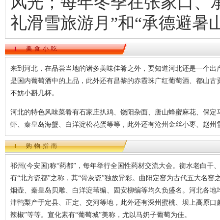
风光；每年冬季在张家口、
礼滑雪旅游月”和“承德避暑
美食小吃
来到河北，在品尝当地的诸多美味佳肴之外，要知道河北还是一个出
是国内葡萄酒中的上品，此外还有昌黎的赤霞珠广红葡萄酒、都山古
不妨小斟几杯。
河北的特色风味菜肴有石家庄扒鸡、饶阳杂面、唐山蜂蜜麻花、保定
虾、秦皇岛海蟹、白洋淀松花蛋等等，此外还有沧州金丝小枣、赵州
购物指南
祁州(今安国)称“药都”，每年举行全国性药材交流大会。衡水老白
有“北方瓷都”之称，其“骨灰瓷”独放异彩。曲阳定窑为古代五大名
烟壶、秦皇岛贝雕、白洋淀苇编、固安柳编等均久负盛名。河北各地
津鸭梨产于定县、正定、交河等地，此外还有深州蜜桃、坝上高原口蘑
辣椒”等等。宣化素有“葡萄城”美称，尤以马奶子葡萄为佳。