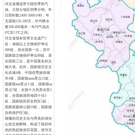
河北省属温带大陆性季风气
候。大部分地区四季分明。年
日照时数2400-3000小时；年
无霜期120-200天；年均降水
量300-800毫米；年均气温在
0℃至13℃之间。
河北省现有世界文化遗产3
处；省级以上文物保护单位
680处，居全国第一位；其中
国家级文物保护单位88处，居
全国第三位，是中国著名的文
物大省。此外，国家级历史文
化名城4座，中国优秀旅游城
市4座，国家级aaaa景点23处，
国家级aaa景点11处，国家级aa
景点7处，全国十大风景名胜2
处，全国旅游胜地四十佳3
处，国家级风景名胜区5处，
国家级森林公园10处，国家级
自然保护区3处。
璀璨的历史文化与秀美的湖光
山色交相辉映，构成了独具特
色的燕赵旅游百花园，使河北