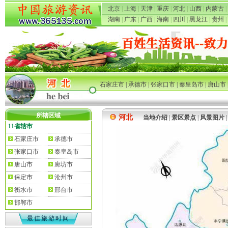
北京
|
上海
|
天津
|
重庆
|
河北
|
山西
|
内蒙古
|
湖南
|
广东
|
广西
|
海南
|
四川
|
黑龙江
|
贵州
|
石家庄市
|
承德市
|
张家口市
|
秦皇岛市
|
唐山市
所辖区域
河北
当地介绍
|
景区景点
|
风景图片
11省辖市
石家庄市
承德市
张家口市
秦皇岛市
唐山市
廊坊市
保定市
沧州市
衡水市
邢台市
邯郸市
最佳旅游时间