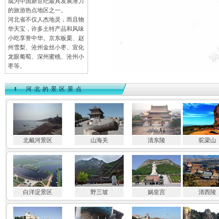
成为中国新世纪最具发展潜力
的旅游热点地区之一。
河北省不仅人杰地灵，而且物
华天宝，许多土特产品和风味
小吃享誉中华。京东板栗、赵
州雪梨、沧州金丝小枣、宣化
龙眼葡萄、深州蜜桃、沧州小
枣等。
河北的景区景点
北戴河景区
山海关
清东陵
驼梁山
白洋淀景区
野三坡
娲皇宫
清西陵