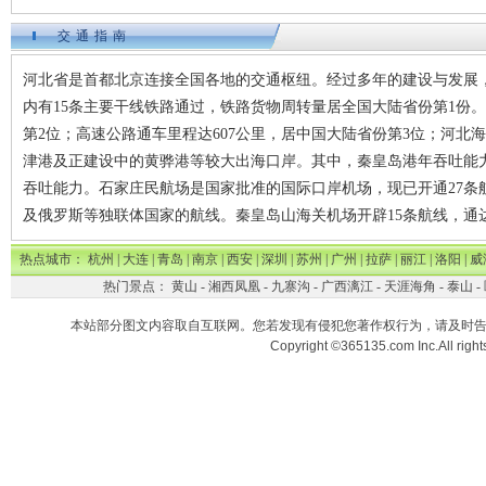
交通指南
河北省是首都北京连接全国各地的交通枢纽。经过多年的建设与发展
内有15条主要干线铁路通过，铁路货物周转量居全国大陆省份第1份
第2位；高速公路通车里程达607公里，居中国大陆省份第3位；河
津港及正建设中的黄骅港等较大出海口岸。其中，秦皇岛港年吞吐能力
吞吐能力。石家庄民航场是国家批准的国际口岸机场，现已开通27条
及俄罗斯等独联体国家的航线。秦皇岛山海关机场开辟15条航线，通达
热点城市：
杭州
|
大连
|
青岛
|
南京
|
西安
|
深圳
|
苏州
|
广州
|
拉萨
|
丽江
|
洛阳
|
威
热门景点：
黄山
-
湘西凤凰
-
九寨沟
-
广西漓江
-
天涯海角
-
泰山
-
本站部分图文内容取自互联网。您若发现有侵犯您著作权行为，请及时
Copyright ©365135.com Inc.All ri