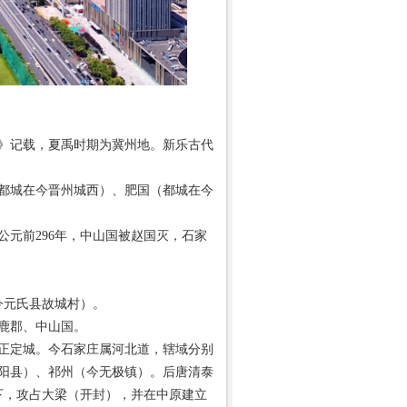
》记载，夏禹时期为冀州地。新乐古代
都城在今晋州城西）、肥国（都城在今
元前296年，中山国被赵国灭，石家
今元氏县故城村）。
鹿郡、中山国。
正定城。今石家庄属河北道，辖域分别
阳县）、祁州（今无极镇）。后唐清泰
下，攻占大梁（开封），并在中原建立