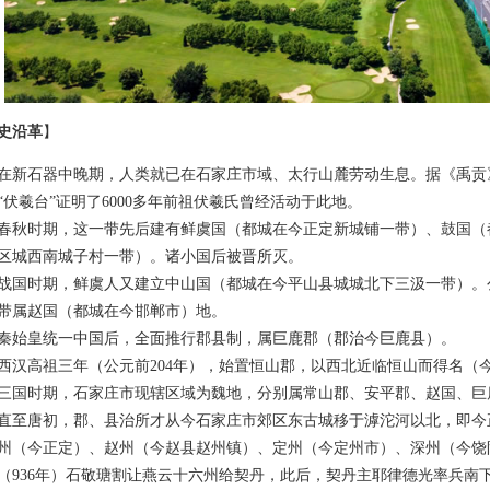
史沿革
】
石器中晚期，人类就已在石家庄市域、太行山麓劳动生息。据《禹贡
“伏羲台”证明了6000多年前祖伏羲氏曾经活动于此地。
时期，这一带先后建有鲜虞国（都城在今正定新城铺一带）、鼓国（
区城西南城子村一带）。诸小国后被晋所灭。
时期，鲜虞人又建立中山国（都城在今平山县城城北下三汲一带）。公
带属赵国（都城在今邯郸市）地。
皇统一中国后，全面推行郡县制，属巨鹿郡（郡治今巨鹿县）。
高祖三年（公元前204年），始置恒山郡，以西北近临恒山而得名（
时期，石家庄市现辖区域为魏地，分别属常山郡、安平郡、赵国、巨
唐初，郡、县治所才从今石家庄市郊区东古城移于滹沱河以北，即今
州（今正定）、赵州（今赵县赵州镇）、定州（今定州市）、深州（今饶
（936年）石敬瑭割让燕云十六州给契丹，此后，契丹主耶律德光率兵南