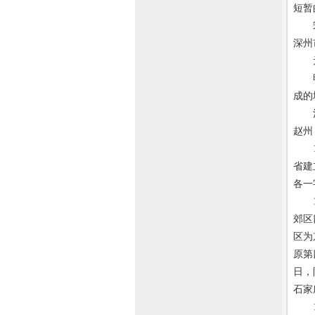
短暂
宋代
深州
元代
明代
成的
清代
赵州
19
省建
各一
19
郊区
区为
原第
日，
石家
19