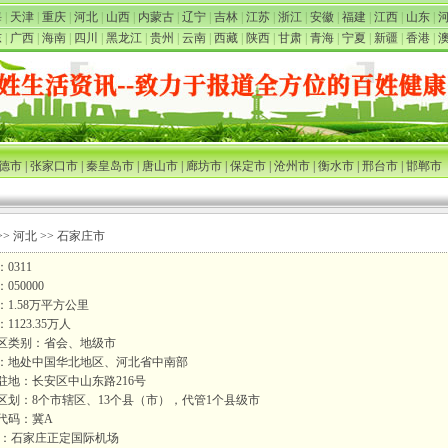
海
|
天津
|
重庆
|
河北
|
山西
|
内蒙古
|
辽宁
|
吉林
|
江苏
|
浙江
|
安徽
|
福建
|
江西
|
山东
|
东
|
广西
|
海南
|
四川
|
黑龙江
|
贵州
|
云南
|
西藏
|
陕西
|
甘肃
|
青海
|
宁夏
|
新疆
|
香港
|
德市
|
张家口市
|
秦皇岛市
|
唐山市
|
廊坊市
|
保定市
|
沧州市
|
衡水市
|
邢台市
|
邯郸市
>>
河北
>> 石家庄市
0311
050000
：1.58万平方公里
1123.35万人
区类别：省会、地级市
：地处中国华北地区、河北省中南部
驻地：长安区中山东路216号
区划：8个市辖区、13个县（市），代管1个县级市
代码：冀A
场：石家庄正定国际机场