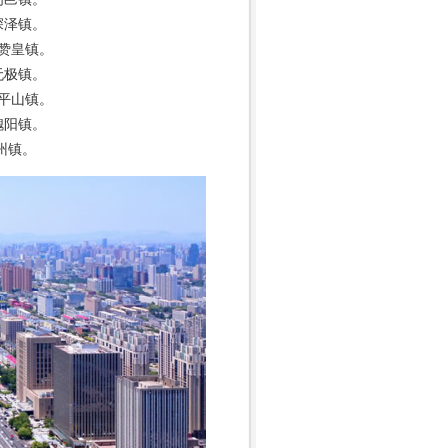
深泽镇。
驻赞皇镇。
无极镇。
驻平山镇。
槐阳镇。
州镇。