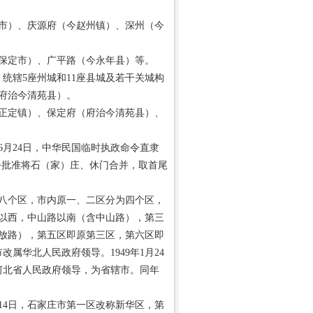
市）、庆源府（今赵州镇）、深州（今
保定市）、广平路（今永年县）等。
统辖5座州城和11座县城及若干关城构
府治今清苑县）。
正定镇）、保定府（府治今清苑县）、
年6月24日，中华民国临时执政命令直隶
指令批准将石（家）庄、休门合并，取首尾
划为八个区，市内原一、二区分为四个区，
以西，中山路以南（含中山路），第三
放路），第五区即原第三区，第六区即
改属华北人民政府领导。1949年1月24
河北省人民政府领导，为省辖市。同年
月14日，石家庄市第一区改称新华区，第