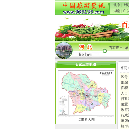
北京
|
上
湖南
|
广
石家庄市
|
承
石家庄市地图
首页
区号：
邮编：
面积
人口：
行政
位置
政府
行政
点击看大图
车牌
机 