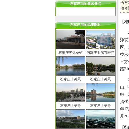
火车
石家庄市的景区景点
著名
【
地
石家庄市的风景图片
石家
津冀
区、
石家庄客远总站
石家庄市第五医院
技术
平方
路2
石家庄市美景
石家庄市美景
石家
山、
明，
清代
石家庄市美景
石家庄市美景
年1
月3
【
行