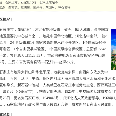
站：石家庄站、石家庄北站、石家庄东站等
景点：西柏坡、赵州桥、隆兴寺、荣国府、嶂石岩等
区概况
】
庄市，简称“石”，河北省辖地级市、省会、Ⅰ型大城市。是中国京
地区重要的中心城市之一。地处中国华北地区、河北省中南部。 辖8
11县、2个县级市和1个国家级高新技术产业开发区、1个国家级经济
开发区、1个自由贸易试验区、1个国家级综合保税区，总面积15848
千米。常住总人口1123.35万。市政府驻地为石家庄市长安区中山东
16号。主要方言为冀鲁官话—石济片—赵深小片。
庄市地跨太行山和华北平原，地貌复杂多样，由西向东依次为中
低山、丘陵、盆地、平原。辖区内河流为海河流域大清河水系和子牙河水
夏冬季长。新石器中晚期，人类就已在石家庄市域劳动生息。西汉高祖三
，属直隶（今保定市），辖真定府等地。1925年，中华民国批准成立石门市。
2月26日，更名为石家庄市。1949年8月，归河北省人民政府领导。1968年
0日，石家庄地区行政公署与市人民政府合并，成立新的石家庄人民政府。
政区划
】