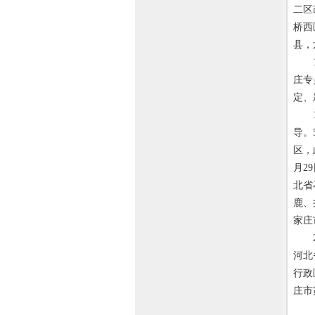
二区
桥西
县，
19
庄专
定、
19
导。
区，
月2
北省
鹿、
家庄
20
河北
行政
庄市