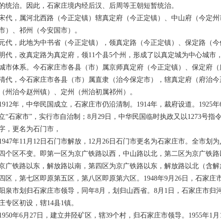
的统治。因此，石家庄境内经后汉、后周等王朝短暂统治。
，属河北西路（今正定镇）辖真定府（今正定镇）、中山府（今定州
市）、祁州（今安国市）。
，此地为中书省（今正定镇），领真定路（今正定镇）、保定路（今
，改真定路为真定府，领11个县5个州，形成了以真定城为中心城市，
城市体系。今石家庄市各县（市）属京师真定府（今正定镇）、保定府（
，今石家庄市各县（市）属直隶（治今保定市），辖真定府（府治今
（州治今赵州镇）、定州（州治初属祁州）。
12年，中华民国成立，石家庄市仍沿清制。1914年，裁府设道。1925
立“石家市”，实行市自治制；8月29日，中华民国临时执政又以1273号
字，更名为石门市，
47年11月12日石门市解放，12月26日石门市更名为石家庄市。全市
四个区不变。即第一区为京广铁路以西，中山路以北，第二区为京广铁路
京广铁路以东，解放路以南，第四区为京广铁路以东，解放路以北（含解
四区，第七区即原第五区，第八区即原第六区。1948年9月26日，石家庄市
阳泉市划归石家庄市领导，同年8月，划归山西省。8月1日，石家庄市归
庄专区初设，辖14县1镇。
50年6月27日，建立井陉矿区，辖39个村，归石家庄市领导。1955年1