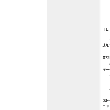
【
历
在新
遗址
春秋
藁城
战国
庄一
秦始
西汉
三国
直至
属恒
二年