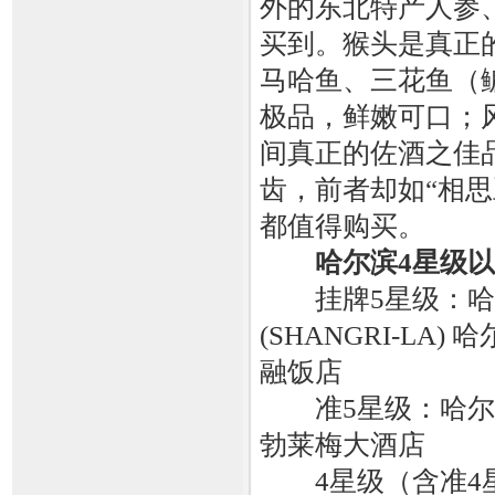
外的东北特产人参
买到。猴头是真正
马哈鱼、三花鱼（
极品，鲜嫩可口；
间真正的佐酒之佳
齿，前者却如“相
都值得购买。
哈尔滨4星级
挂牌5星级：哈尔
(SHANGRI-LA)
融饭店
准5星级：哈尔滨
勃莱梅大酒店
4星级（含准4星）