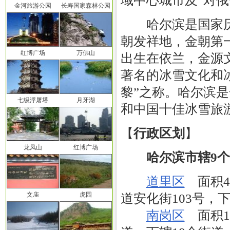
域中心城市及“对俄
金河旅游公园
长寿国家森林公园
哈尔滨是国家历史
朝发祥地，金朝第
红博广场
万佛山
出生在依兰，金源
著名的冰雪文化和冰
黎”之称。哈尔滨
七级浮屠塔
月牙湖
和中国十佳冰雪旅
【
行政区划
】
龙凤山
红博广场
哈尔滨市辖9
道里区
面积47
文庙
虎园
道安化街103号，
南岗区
面积18