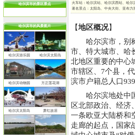
火车站：哈尔滨站、哈尔滨西站、哈尔
哈尔滨市的景区景点
著名景点：太阳岛、中央大街、亚布力
【
地区概况
】
哈尔滨市的风景图片
哈尔滨市，别称
市、特大城市、哈
哈尔滨游乐园
哈尔滨太阳岛
北地区重要的中心
市辖区、7个县，代
滨市户籍总人口939
哈尔滨动物园
方正莲花湖
哈尔滨地处中国
区北部政治、经济
哈尔滨太阳岛
萧红故居
一条欧亚大陆桥和
走廊的起点，国家