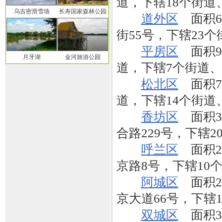
道，下辖18个街道
乌吉密滑雪场
长寿国家森林公园
道外区
面积61
街55号，下辖23个
平房区
面积93
月牙湖
金河旅游公园
道，下辖7个街道、
松北区
面积73
道，下辖14个街道
香坊区
面积34
合路229号，下辖2
呼兰区
面积22
京路8号，下辖10
阿城区
面积24
京大道66号，下辖
双城区
面积31