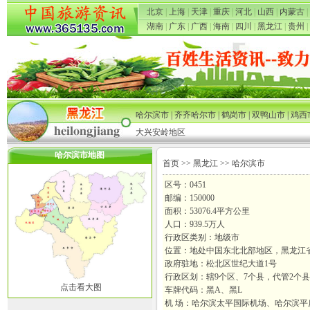
北京
|
上海
|
天津
|
重庆
|
河北
|
山西
|
内蒙古
|
湖南
|
广东
|
广西
|
海南
|
四川
|
黑龙江
|
贵州
|
哈尔滨市
|
齐齐哈尔市
|
鹤岗市
|
双鸭山市
|
鸡西
大兴安岭地区
哈尔滨市地图
首页
>>
黑龙江
>> 哈尔滨市
区号：0451
邮编：150000
面积：53076.4平方公里
人口：939.5万人
行政区类别：地级市
位置：地处中国东北北部地区，黑龙江
政府驻地：松北区世纪大道1号
行政区划：辖9个区、7个县，代管2个
点击看大图
车牌代码：黑A、黑L
机 场：哈尔滨太平国际机场、哈尔滨平