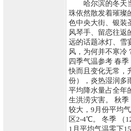
哈尔滨的冬天当
珠依然散发着璀璨
色中央大街、银装
风琴手、留恋往返
远的话题冰灯、雪宴
风，为何并不寒冷
四季气温参考 春季
快而且变化无常，升
份），炎热湿润多雨
平均降水量占全年的
生洪涝灾害。 秋季
较大，9月份平均气
区2-4℃。 冬季 
1月平均气温零下15