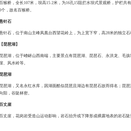
桥，全长107米，坝高15.2米，为16孔15阻拦水坝式景观桥，护栏共
30个，故名百猴桥。
悬针石
石，位于南山主峰凤凰台西望花岭上，为上宽下窄，高28米的独立石
【琵琶湖】
湖，位于嵖岈山西南端，主要景点有琵琶湖、琵琶石、永洪龙、毛孩
崖、风水岭等。
琵琶湖
湖，又名永红水库，因湖面酷似琵琶且湖边有琵琶石故而得名；琵琶
向阳，谷陡林密。
百丈崖
崖，花岗岩受造山运动影响，岩石抬升或下降形成裸露地表的岩石陡