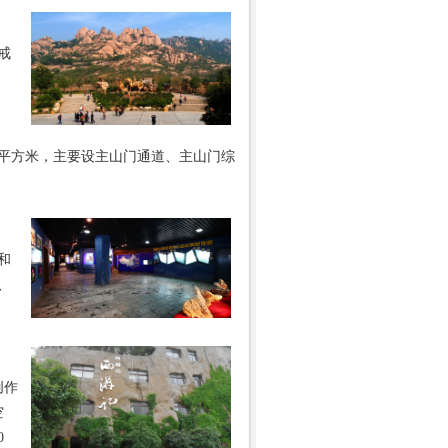
戒
平方米，主要设主山门通道、主山门综
和
、
创作
空
0