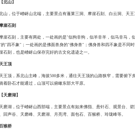
【北山】
，位于嵖岈山北端，主要景点有蓬莱三洞、摩崖石刻、白云洞、天王
摩崖石刻
石刻，主要有两处，一处画的是"似狗非狗，似羊非羊，似马非马，
"的"四不象"；一处画的是佛面兽身的"佛身兽"；佛身兽和四不象是不同
崖石刻，也是嵖岈山保存完好的古文化遗迹之一。
天王顶
顶，系北山主峰，海拔500多米，通往天王顶的山路狭窄，需要俯下
骑着卧石才能通过，山顶可以俯瞰东部大平原。
【天磨湖】
湖，位于嵖岈山西部端，主要景点有如来佛指、悬针石、观景台、碧
、回声谷、天磨峰、天磨湖、月亮湾、面包石、百猴桥、玲珑峰等。
百猴桥