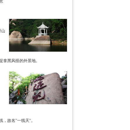
意
岈山
捉拿黑风怪的外景地。
线，故名"一线天"。