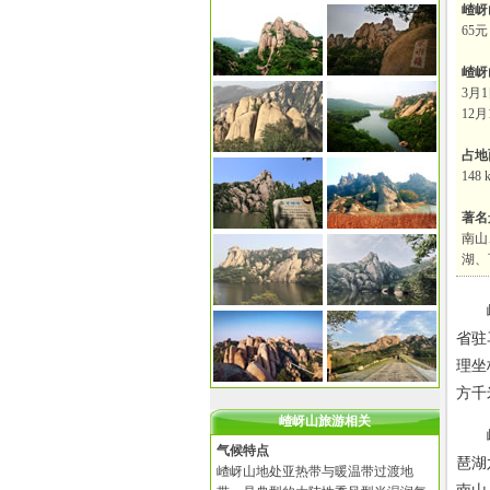
嵖岈
65元
嵖岈
3月1
12月
占地
148 
著名
南山
湖、
嵖岈
省驻
理坐标
方千
嵖岈山旅游相关
嵖岈
气候特点
琶湖
嵖岈山地处亚热带与暖温带过渡地