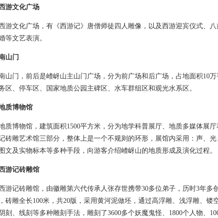
西游文化广场
文化广场，有《西游记》唐僧师徒四人雕像，以及西游迎宾仪式、八
婚等文艺表演。
南山门
门，前后是嵖岈山主山门广场，分为前广场和后广场，占地面积10万
务区、停车区、国家地质公园主碑区、水车群组区和观光水系区。
地质博物馆
博物馆，建筑面积1500平方米，分为地学科普展厅、地质多媒体展厅
记砖雕艺术馆三部分，整体上是一个不规则的环形，展馆内采用：声、光
图文及实物标本等多种手段，向游客介绍嵖岈山的地质形成及演化过程。
西游记砖雕馆
记砖雕馆，由徽雕第六代传承人张存世携带30多位弟子，历时3年多
，砖雕全长100米，共20版，采用黄河泥做坯，通过高浮雕、浅浮雕、镂
阴刻、线刻等多种雕刻手法，雕刻了3600多个妖魔鬼怪、1800个人物、10