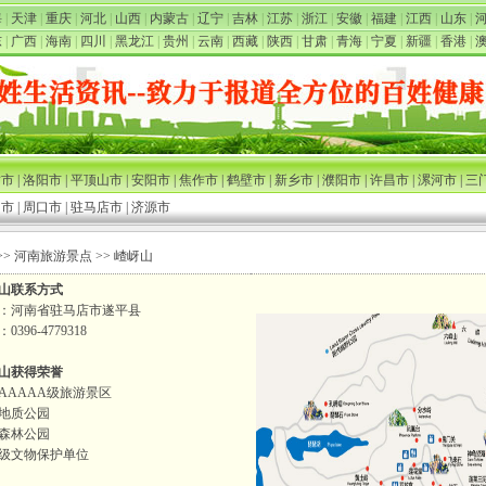
海
|
天津
|
重庆
|
河北
|
山西
|
内蒙古
|
辽宁
|
吉林
|
江苏
|
浙江
|
安徽
|
福建
|
江西
|
山东
|
东
|
广西
|
海南
|
四川
|
黑龙江
|
贵州
|
云南
|
西藏
|
陕西
|
甘肃
|
青海
|
宁夏
|
新疆
|
香港
|
封市
|
洛阳市
|
平顶山市
|
安阳市
|
焦作市
|
鹤壁市
|
新乡市
|
濮阳市
|
许昌市
|
漯河市
|
三
阳市
|
周口市
|
驻马店市
|
济源市
>>
河南旅游景点
>> 嵖岈山
山联系方式
：河南省驻马店市遂平县
0396-4779318
山获得荣誉
AAAAA级旅游景区
地质公园
森林公园
级文物保护单位