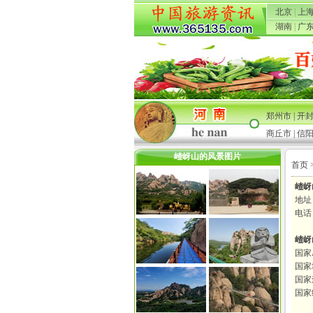
北京
|
上
湖南
|
广
郑州市
|
开
商丘市
|
信
嵖岈山的风景图片
首页
嵖岈
地址
电话：
嵖岈
国家
国家
国家
国家