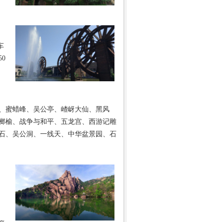
车
0
、蜜蜡峰、吴公亭、嵖岈大仙、黑风
榔榆、战争与和平、五龙宫、西游记雕
石、吴公洞、一线天、中华盆景园、石