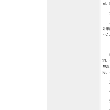
回、
水车
外形
个左
南山
洞、
塑园
猴、
秀蜜