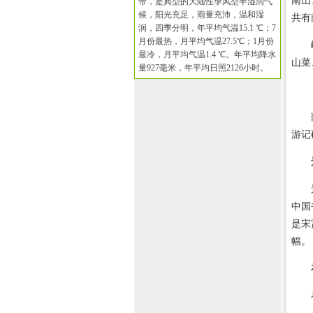
南山
带，是典型的大陆性季风型半湿润气
候，阳光充足，雨量充沛，温和湿
共有
润，四季分明，年平均气温15.1 ℃；7
月份最热，月平均气温27.5℃；1月份
嵖岈
最冷，月平均气温1.4 ℃。年平均降水
山菜
量927毫米，年平均日照2126小时。
南山
游记
景区
中国
是宋
幅。
补丁