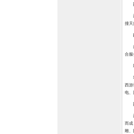
西游
撞天
南山
合服
地质
西游
电、
西游
而成
雕、