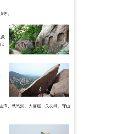
顶等。
似象
时代
身
波潭、鹰愁涧、大幕崖、关羽峰、守山