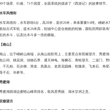
99个场景、81难、71个国度，全面系统的描述了《西游记》的故事情节。
水车风情街
风情街，水车群组6台，高28米，直径20米，单体重量9.6吨。嵖岈水
酷似古式车轮，提水26米高，轮辐中心是合抱粗的轮轴，圆轮四周斜装有5
右的木斗，以及比木斗多一倍的横板。
【南山】
，位于嵖岈山南端，从南山拾阶而上，主要景点有双猴望月、秀蜜湖
包公祠、桃花洞、动物石界、通天神龟、海狮石、青蛙望天、二道门、野
、千孔柏、百步梯、滑道、凤凰台、老君花园峰、乾隆床、飞来石、寿星
母子石、吊桥等。
秀蜜湖
湖因湖边蜜蜡山峰而得名，取风景秀丽、湖水甘冽之意。
双猴望月