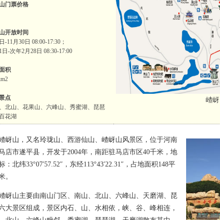
山门票价格
山开放时间
日-11月30日 08:00-17:30；
1日-次年2月28日 08:30-17:00
面积
km2
景点
嵖岈
、北山、花果山、六峰山、秀蜜湖、琵琶
百花湖
山，又名玲珑山、西游仙山、嵖岈山风景区，位于河南
马店市遂平县，开发于2004年，南距驻马店市区40千米，地
：北纬33°07′57.52″，东经113°43′22.31″，占地面积148平
米。
山主要由南山门区、南山、北山、六峰山、天磨湖、琵
六大景区组成，景区内石、山、水相依，峡、谷、峰相连，