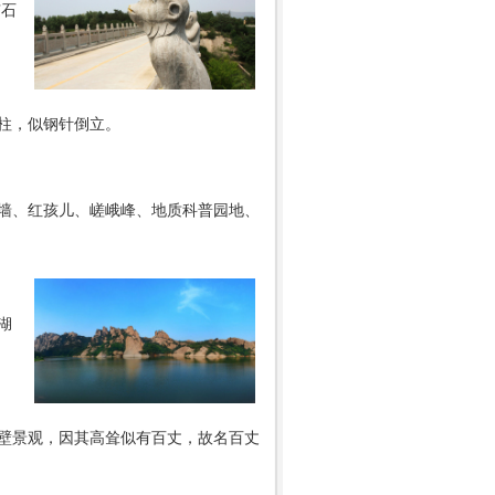
有石
柱，似钢针倒立。
墙、红孩儿、嵯峨峰、地质科普园地、
湖
壁景观，因其高耸似有百丈，故名百丈