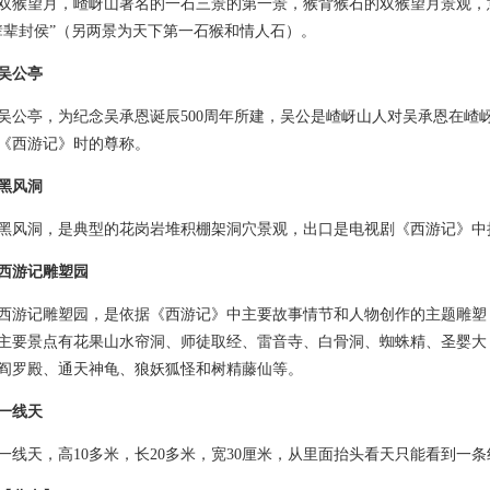
望月，嵖岈山著名的一石三景的第一景，猴背猴石的双猴望月景观，
辈辈封侯”（另两景为天下第一石猴和情人石）。
吴公亭
亭，为纪念吴承恩诞辰500周年所建，吴公是嵖岈山人对吴承恩在嵖
《西游记》时的尊称。
黑风洞
洞，是典型的花岗岩堆积棚架洞穴景观，出口是电视剧《西游记》中
西游记雕塑园
记雕塑园，是依据《西游记》中主要故事情节和人物创作的主题雕塑
主要景点有花果山水帘洞、师徒取经、雷音寺、白骨洞、蜘蛛精、圣婴大
阎罗殿、通天神龟、狼妖狐怪和树精藤仙等。
一线天
天，高10多米，长20多米，宽30厘米，从里面抬头看天只能看到一条