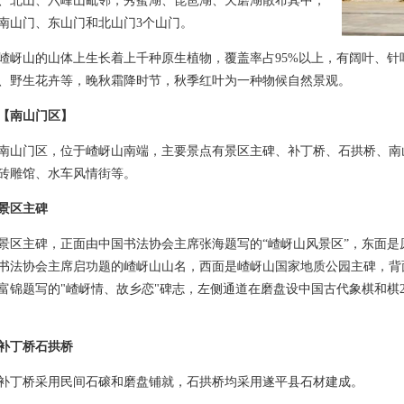
、北山、六峰山毗邻，秀蜜湖、琵琶湖、天磨湖散布其中，
南山门、东山门和北山门3个山门。
山的山体上生长着上千种原生植物，覆盖率占95%以上，有阔叶、针
、野生花卉等，晚秋霜降时节，秋季红叶为一种物候自然景观。
【南山门区】
门区，位于嵖岈山南端，主要景点有景区主碑、补丁桥、石拱桥、南
砖雕馆、水车风情街等。
景区主碑
主碑，正面由中国书法协会主席张海题写的“嵖岈山风景区”，东面是
书法协会主席启功题的嵖岈山山名，西面是嵖岈山国家地质公园主碑，背
富锦题写的"嵖岈情、故乡恋"碑志，左侧通道在磨盘设中国古代象棋和棋
补丁桥石拱桥
桥采用民间石磙和磨盘铺就，石拱桥均采用遂平县石材建成。