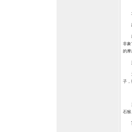
北山
摩崖
非象
的摩
天王
子，
天磨
石猴