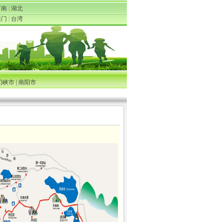
河南
|
湖北
澳门
|
台湾
门峡市
|
南阳市