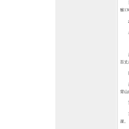
百猴
猴1
悬针
琵琶
百丈
琵琶
背山
百丈
崖。