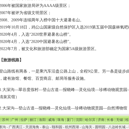
06年被国家旅游局评为AAAA级景区；
07年被评为省级文明景区；
08、2009年连续两年入榜中国十大避暑名山。
19年10月18日，鸡公山国家级自然保护区入选2019第五届中国森林氧
20年4月，入选“2020世界避暑名山榜”。
20年4月，入选“2020中国避暑名山榜”。
22年7月，被文化和旅游部确定为国家5A级旅游景区。
【旅游线路】
路线有两条，一是乘汽车沿盘公路上山，全程9公里。另一条是徒步由
，建有旅馆、餐馆、百货商店、邮局等服务设施。
大深沟—翠谷度假村—登山古道—报晓峰—灵化仙境—珍稀动物观赏园
清泉宾馆）
大深沟—登山古道—报晓峰—灵化仙境—珍稀动物观赏园—自然博物馆
|
苏州
|
广州
|
拉萨
|
丽江
|
洛阳
|
威海
|
珠海
|
厦门
|
沈阳
|
哈尔滨
|
济南
|
长春
|
无锡
|
桂
寨沟
-
广西漓江
-
天涯海角
-
泰山
-
颐和园
-
杭州西湖
-
山海关
-
圆明园
-
八达岭长城
-