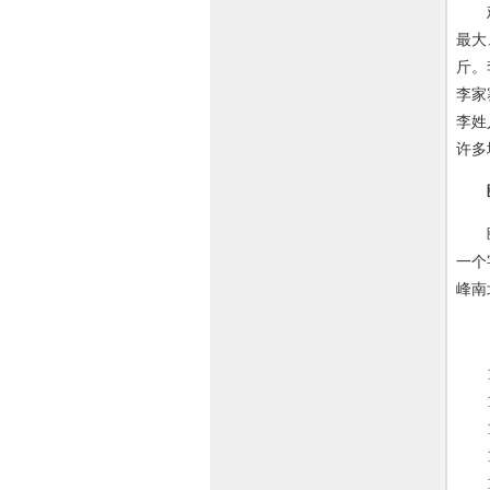
鸡公
最大
斤。
李家
李姓
许多
颐庐
一个
峰南
19
19
19
19
19