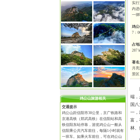
实行
内进
一律
鸡公
7：0
占地
287 
著名
月亮
景区
鸡公
端，
鸡公山旅游相关
国八
交通提示
一，
鸡公山距信阳市38公里，京广铁路和
京港高铁（郑武高铁）在信阳站和高
富，
铁信阳东站停靠，游览鸡公山一般从
林、
信阳乘公共汽车前往，每隔1小时就有
一班车。如乘火车前往，可在鸡公山