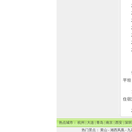
20
20
20
20
20
20
20
登山
平坦
1.
住宿
2.
热点城市：
杭州
|
大连
|
青岛
|
南京
|
西安
|
深圳
热门景点：
黄山
-
湘西凤凰
-
九