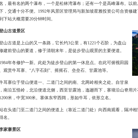
名，最有名的两个瀑布，一个是松林湾瀑布；还有一个是高峰瀑布。以前
下，交通十分不便。1992年风景区管理局与新加坡星雅投资公司合资修建
到下站大概需要20分钟时间。
登山古道景区
古道是上山的又一条路，它长约3公里，有1221个石阶，为盘山
修建前登山的要道，修于清朝末年，是徒步登山观景的主要便道。
84年冬修护一新。此处为徒步登山的第一休息点。在此可俯视田园
、观赏牛耳寨、“八字石刻”、摇摇石、垒垒石、甘露池等。
寨位于登山便道一、二道门之间的南、北两岭相夹之处。自甘泉
，南沿五怪岭，北沿便道北侧，西至甘露池，迤逦而下，寨墙沿山脊用片
1200米，中宽300米。寨体东窄西阔，形如牛耳，依形立名。
头道门至二道门之间的便道上（靠近二道门处）向西南观看，隔冲相
得名。
李家寨景区