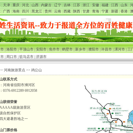
海
|
天津
|
重庆
|
河北
|
山西
|
内蒙古
|
辽宁
|
吉林
|
江苏
|
浙江
|
安徽
|
福建
|
江西
|
山东
|
东
|
广西
|
海南
|
四川
|
黑龙江
|
贵州
|
云南
|
西藏
|
陕西
|
甘肃
|
青海
|
宁夏
|
新疆
|
香港
|
封市
|
洛阳市
|
平顶山市
|
安阳市
|
焦作市
|
鹤壁市
|
新乡市
|
濮阳市
|
许昌市
|
漯河市
|
三
阳市
|
周口市
|
驻马店市
|
济源市
>>
河南旅游景点
>> 鸡公山
山联系方式
：河南省信阳市浉河区
0376-6912289 6912058
山获得荣誉
AAAAA级旅游景区
级自然保护区
四大避暑胜地之一
山门票价格