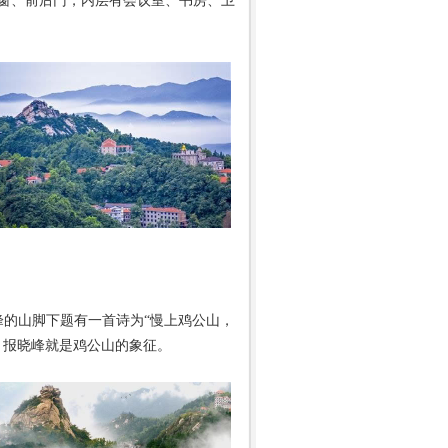
窗、前后门，内层有会议室、书房、卫
的山脚下题有一首诗为“慢上鸡公山，
，报晓峰就是鸡公山的象征。