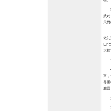
楼。
鸡公
败鸡
天而
从宝
做礼
山北
大楼
长生
富，
尊重
胜景
东沟