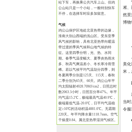
鸡公
站下车，再换乘公共汽车上山。但鸡
凇、
公山站只是一个小站，一般特别快车
不停，在选择车时应多加留意。
然景
博物
气候
鸡公山保护区地处北亚热带的边缘，
淮南大别山西端的浅山区。受东亚季
风气候的影响，具有北亚热带向暖温
带过渡的季风气候和山地气候的特
征。这里四季分明，光、热、水同
月亮
期。春季气温变幅大、夏季炎热雨水
多、秋高气爽温差小、冬长寒冷雨雪
美化
稀。若以气候平均气温划分四季，则
米，
冬夏两季分别是125天、115天，春秋
二季分别为65天、60天。鸡公山年平
均太阳辐射4928.70MJ/cm2，日照总时
数2063.3小时，日照百分率47%。年平
鸡公
均气温15.2℃，极端最高气温40.9℃，
当时
极端最低气温-20.0℃，日平均气温稳
定≥10℃的活动积温4881.0℃。无霜期
令服
220天。年平均降水量1118.7mm。空气
干燥度0.84。属北亚热带湿润气候区。