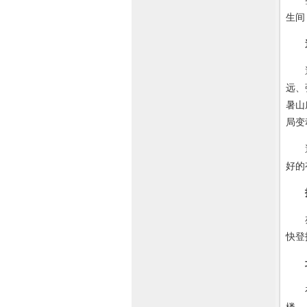
整个
生间
避暑
远、
暑山
局变
避暑
好的
亦名
快登
在上