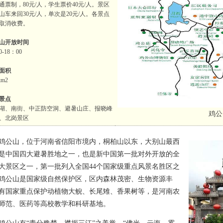
通票制，80元/人，学生票价40元/人。景区
山车来回30元/人，单次是20元/人。各景点
取消收费。
山开放时间
0-18：00
面积
km2
景点
湖、南街、中正防空洞、避暑山庄、报晓峰
鸡公
、北岗景区
山，位于河南省信阳市境内，桐柏山以东，大别山最西
是中国四大避暑胜地之一，也是新中国第一批对外开放的全
大景区之一，第一批列入全国44个国家级重点风景名胜区之
鸡公山是国家级自然保护区，区内森林茂密、生物资源丰
有国家重点保护动植物大鲵、长尾雉、香果树等，是河南农
师范、医药等高校教学和科研基地。