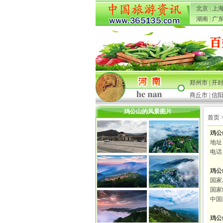
北京
|
上
湖南
|
广
郑州市
|
开
商丘市
|
信
鸡公山的风景图片
首页
鸡公
地址
电话：
鸡公
国家
国家
中国
鸡公