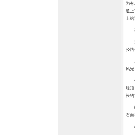
为有
道上
上站
登山
公路
19
风光
牛耳
峰顶
长约
站在
石而