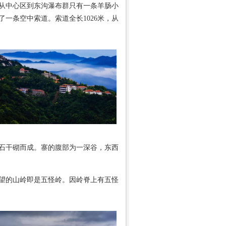
从中心区到东沟瀑布群只有一条羊肠小
了一条空中索道。索道全长1026米，从
石干砌而成。寨的腹部为一深谷，东西
望的山岭即是五怪岭。因岭脊上有五怪