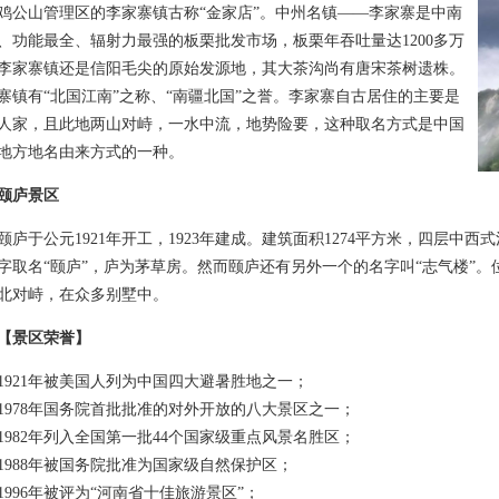
山管理区的李家寨镇古称“金家店”。中州名镇――李家寨是中南
、功能最全、辐射力最强的板栗批发市场，板栗年吞吐量达1200多万
李家寨镇还是信阳毛尖的原始发源地，其大茶沟尚有唐宋茶树遗株。
寨镇有“北国江南”之称、“南疆北国”之誉。李家寨自古居住的主要是
人家，且此地两山对峙，一水中流，地势险要，这种取名方式是中国
地方地名由来方式的一种。
颐庐景区
于公元1921年开工，1923年建成。建筑面积1274平方米，四层中西
字取名“颐庐”，庐为茅草房。然而颐庐还有另外一个的名字叫“志气楼”
北对峙，在众多别墅中。
【景区荣誉】
21年被美国人列为中国四大避暑胜地之一；
78年国务院首批批准的对外开放的八大景区之一；
82年列入全国第一批44个国家级重点风景名胜区；
88年被国务院批准为国家级自然保护区；
96年被评为“河南省十佳旅游景区”；