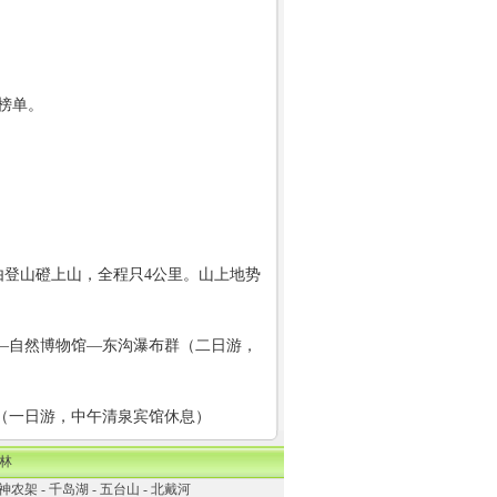
吧榜单。
登山磴上山，全程只4公里。山上地势
—自然博物馆—东沟瀑布群（二日游，
（一日游，中午清泉宾馆休息）
林
神农架
-
千岛湖
-
五台山
-
北戴河