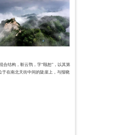
式混合结构，靳云鹗，字“颐恕”，以其第
。位于在南北天街中间的陡崖上，与报晓