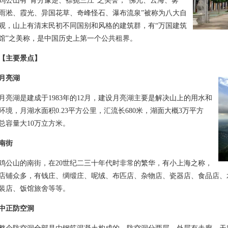
山有“青分豫楚、襟扼三江”之美誉，“佛光、云海、雾
雨淞、霞光、异国花草、奇峰怪石、瀑布流泉”被称为八大自
观，山上有清末民初不同国别和风格的建筑群，有“万国建筑
馆”之美称，是中国历史上第一个公共租界。
【主要景点】
月亮湖
湖是建成于1983年的12月，建设月亮湖主要是解决山上的用水和
环境，月湖水面积0.23平方公里，汇流长680米，湖面大概3万平方
总容量大10万立方米。
南街
山的南街，在20世纪二三十年代时非常的繁华，有小上海之称，
店铺众多，有钱庄、绸缎庄、呢绒、布匹店、杂物店、瓷器店、食品店、
装店、饭馆旅舍等等。
中正防空洞