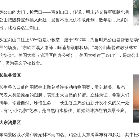
山的大门，检票口――宝剑山口，传说，明末起义将军张献忠兵
公山把随身宝剑插入此处，发誓不报此仇不取此剑，数年后，此剑冲
出，此地得名宝剑山。
剑山口往上50米就是小教堂，建于1907年，为当时鸡公山基督教活
拜的场所。“东岭西溪人络绎，喃喃都颂耶和华。”鸡公山基督教教派林立
沟协会”。美国大楼（管理区的办公楼），美国大楼建于1914年，是鸡公山
”，仍为美文学校校舍。
长生谷景区
谷入口处的图腾柱上雕刻着许多动植物图案，雕刻精美、形态丰
代表人类最原始的图腾，表现出大自然的和谐。立柱为证，希望人们
科学、珍爱自然、珍惜生命……长生谷是鸡公山新开发不久的又一处
，有“小小九寨”之称，是自然山水极佳、原始韵味浓烈的风景长廊。
大东沟景区
景区以水景和原始林木而闻名。鸡公山大东沟瀑布有20多处，其中松