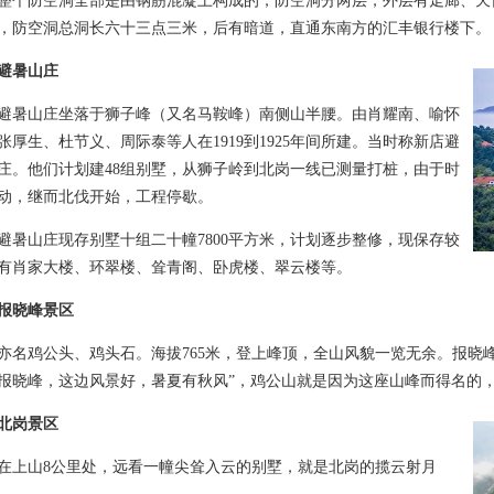
防空洞全部是由钢筋混凝土构成的，防空洞分两层，外层有走廊、天
，防空洞总洞长六十三点三米，后有暗道，直通东南方的汇丰银行楼下。
避暑山庄
山庄坐落于狮子峰（又名马鞍峰）南侧山半腰。由肖耀南、喻怀
张厚生、杜节义、周际泰等人在1919到1925年间所建。当时称新店避
庄。他们计划建48组别墅，从狮子岭到北岗一线已测量打桩，由于时
动，继而北伐开始，工程停歇。
山庄现存别墅十组二十幢7800平方米，计划逐步整修，现保存较
有肖家大楼、环翠楼、耸青阁、卧虎楼、翠云楼等。
报晓峰景区
鸡公头、鸡头石。海拔765米，登上峰顶，全山风貌一览无余。报晓峰
报晓峰，这边风景好，暑夏有秋风”，鸡公山就是因为这座山峰而得名的
北岗景区
山8公里处，远看一幢尖耸入云的别墅，就是北岗的揽云射月