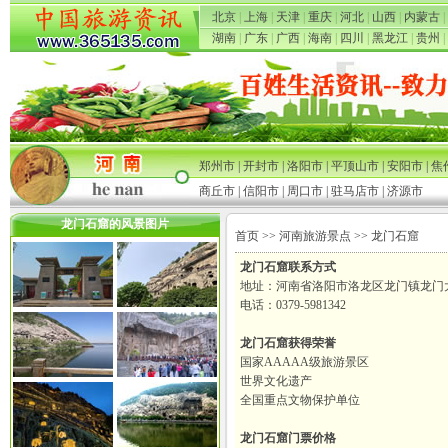
北京
|
上海
|
天津
|
重庆
|
河北
|
山西
|
内蒙古
|
湖南
|
广东
|
广西
|
海南
|
四川
|
黑龙江
|
贵州
|
郑州市
|
开封市
|
洛阳市
|
平顶山市
|
安阳市
|
焦
商丘市
|
信阳市
|
周口市
|
驻马店市
|
济源市
龙门石窟的风景图片
首页
>>
河南旅游景点
>> 龙门石窟
龙门石窟联系方式
地址：河南省洛阳市洛龙区龙门镇龙门
电话：0379-5981342
龙门石窟获得荣誉
国家AAAAA级旅游景区
世界文化遗产
全国重点文物保护单位
龙门石窟门票价格