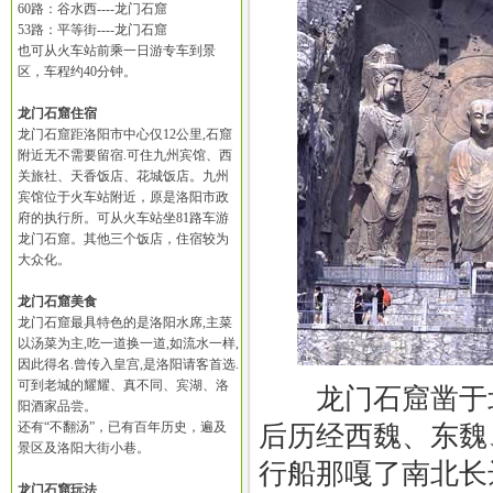
60路：谷水西----龙门石窟
53路：平等街----龙门石窟
也可从火车站前乘一日游专车到景
区，车程约40分钟。
龙门石窟住宿
龙门石窟距洛阳市中心仅12公里,石窟
附近无不需要留宿.可住九州宾馆、西
关旅社、天香饭店、花城饭店。九州
宾馆位于火车站附近，原是洛阳市政
府的执行所。可从火车站坐81路车游
龙门石窟。其他三个饭店，住宿较为
大众化。
龙门石窟美食
龙门石窟最具特色的是洛阳水席,主菜
以汤菜为主,吃一道换一道,如流水一样,
因此得名.曾传入皇宫,是洛阳请客首选.
可到老城的耀耀、真不同、宾湖、洛
龙门石窟凿于北魏
阳酒家品尝。
还有“不翻汤”，已有百年历史，遍及
后历经西魏、东魏
景区及洛阳大街小巷。
行船那嘎了南北长
龙门石窟玩法