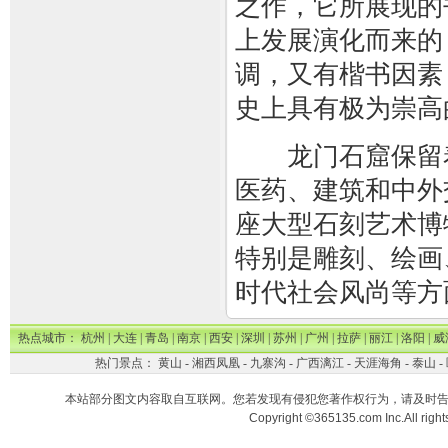
之作，它所展现的
上发展演化而来的
调，又有楷书因素
史上具有极为崇高
龙门石窟保留着
医药、建筑和中外
座大型石刻艺术博
特别是雕刻、绘画
时代社会风尚等方
热点城市：
杭州
|
大连
|
青岛
|
南京
|
西安
|
深圳
|
苏州
|
广州
|
拉萨
|
丽江
|
洛阳
|
威
热门景点：
黄山
-
湘西凤凰
-
九寨沟
-
广西漓江
-
天涯海角
-
泰山
-
本站部分图文内容取自互联网。您若发现有侵犯您著作权行为，请及时
Copyright ©365135.com Inc.All ri