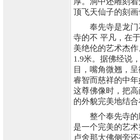
厚。洞中还雕刻着
顶飞天仙子的刻画
奉先寺是龙门石
寺的不 平凡，在
美绝伦的艺术杰作。
1.9米。据佛经
目，嘴角微翘，呈
睿智而慈祥的中年
这尊佛像时，把高
的外貌完美地结合
整个奉先寺的
是一个完美的艺术
卢舍那大佛侧旁还