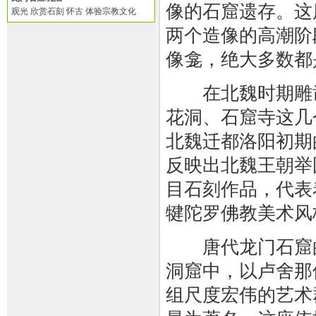
像的石窟遗存。这
观光 欣赏石刻 怀古 体验宗教文化
两个造像的高潮阶
像龛，绝大多数都
在北魏时期雕凿
花洞、石窟寺这几
北魏迁都洛阳初期
反映出北魏王朝举
目石刻作品，代表
犍陀罗佛教美术风
唐代龙门石窟
洞窟中，以卢舍那
组尺度宏伟的艺术