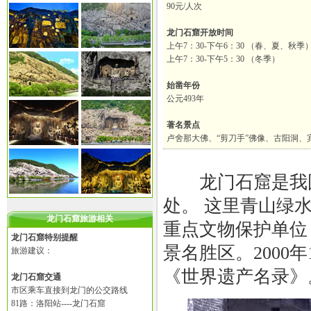
90元/人次
龙门石窟开放时间
上午7：30-下午6：30 （春、夏、秋季
上午7：30-下午5：30 （冬季）
始凿年份
公元493年
著名景点
卢舍那大佛、“剪刀手”佛像、古阳洞、
龙门石窟是我国
处。 这里青山绿水
龙门石窟旅游相关
重点文物保护单位
龙门石窟特别提醒
景名胜区。2000
旅游建议：
《世界遗产名录》
龙门石窟交通
市区乘车直接到龙门的公交路线
81路：洛阳站----龙门石窟