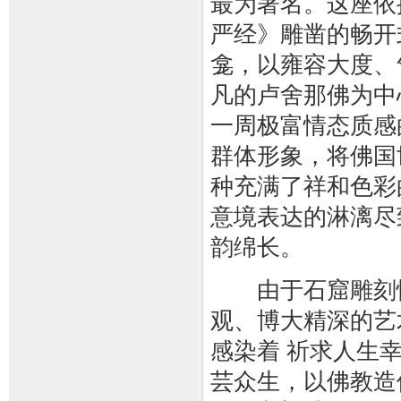
最为著名。这座依
严经》雕凿的畅开
龛，以雍容大度、
凡的卢舍那佛为中
一周极富情态质感
群体形象，将佛国
种充满了祥和色彩
意境表达的淋漓尽
韵绵长。
由于石窟雕刻
观、博大精深的艺
感染着 祈求人生
芸众生，以佛教造