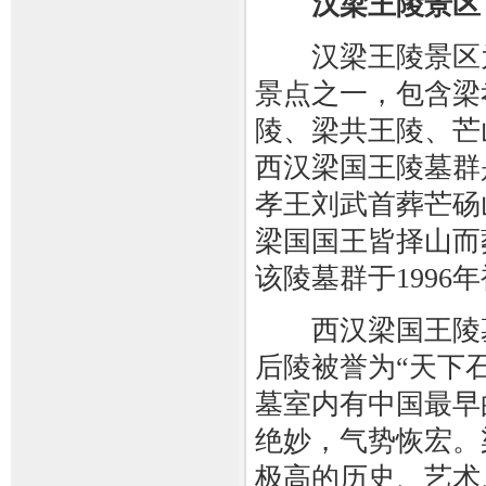
汉梁王陵景区
汉梁王陵景区为
景点之一，包含梁
陵、梁共王陵、芒
西汉梁国王陵墓群
孝王刘武首葬芒砀
梁国国王皆择山而
该陵墓群于199
西汉梁国王陵墓
后陵被誉为“天下石
墓室内有中国最早
绝妙，气势恢宏。
极高的历史、艺术