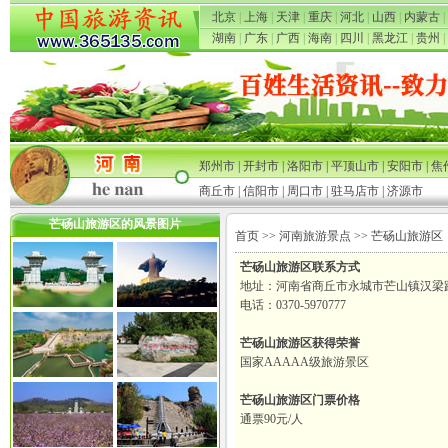
北京
|
上海
|
天津
|
重庆
|
河北
|
山西
|
内蒙古
|
湖南
|
广东
|
广西
|
海南
|
四川
|
黑龙江
|
贵州
|
郑州市
|
开封市
|
洛阳市
|
平顶山市
|
安阳市
|
焦
商丘市
|
信阳市
|
周口市
|
驻马店市
|
济源市
芒砀山旅游区的风景图片
首页
>>
河南旅游景点
>> 芒砀山旅游区
芒砀山旅游区联系方式
地址：河南省商丘市永城市芒山镇汉梁
电话：0370-5970777
芒砀山旅游区获得荣誉
国家AAAAA级旅游景区
芒砀山旅游区门票价格
通票90元/人