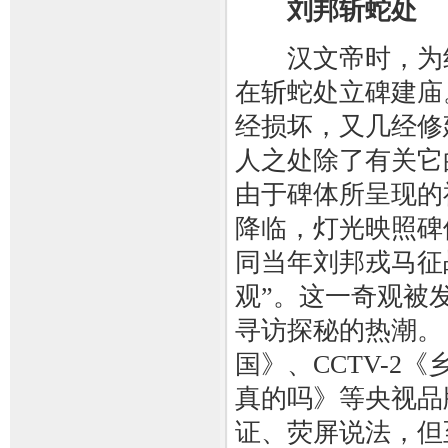
刘邦斩蛇处
汉文帝时，为纪
在斩蛇处立碑建庙
经损坏，又几经修
人之处除了有关它
由于碑体所呈现的
降临，灯光映照碑
同当年刘邦戎马征
观”。这一奇观被
寻访探秘的热潮。 C
国》、CCTV-2《
真的吗》等央视品
证、荧屏说法，但