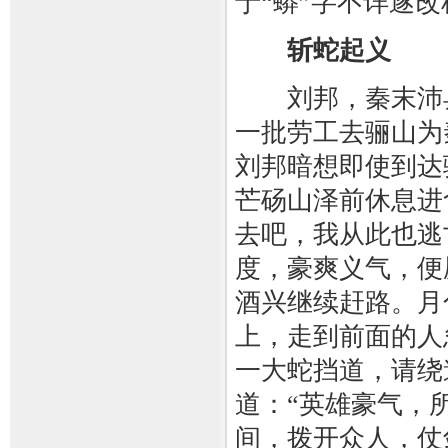
于“蟒”字不详遂改
斩蛇起义
刘邦，秦末沛县
一批劳工去骊山为
刘邦暗想即使到达
芒砀山泽前休息进
去吧，我从此也逃
度，豪爽义气，便
酒兴继续赶路。月
上，走到前面的人
一大蛇挡道，请绕
道：“英雄豪气，
间，拨开众人，仗