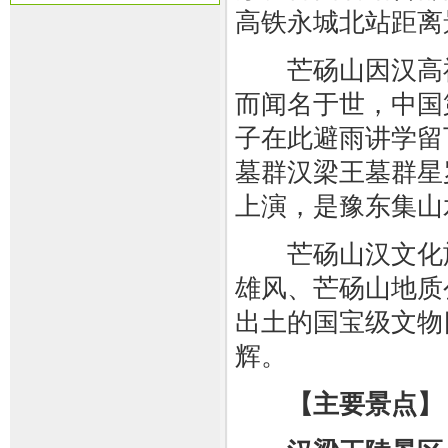
高铁永城北站距离景
芒砀山因汉高祖
而闻名于世，中国
子在此避雨讲学留
墓群汉梁王墓群星
上演，是豫东集山
芒砀山汉文化旅
雄风、芒砀山地质
出土的国宝级文物
辉。
【主要景点】