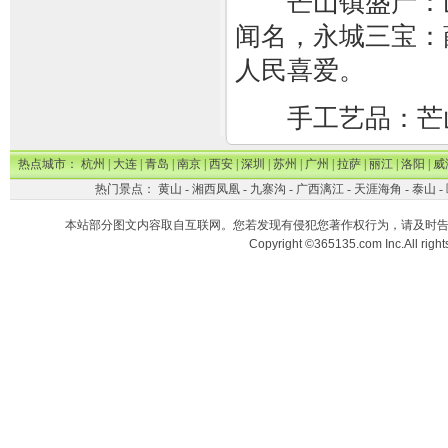
芒山镇盛产：山
闻名，永城三宝：
人民喜爱。
手工艺品：芒山
热点城市：
杭州
|
大连
|
青岛
|
南京
|
西安
|
深圳
|
苏州
|
广州
|
拉萨
|
丽江
|
洛阳
|
威
热门景点：
黄山
-
湘西凤凰
-
九寨沟
-
广西漓江
-
天涯海角
-
泰山
-
本站部分图文内容取自互联网。您若发现有侵犯您著作权行为，请及时
Copyright ©365135.com Inc.All ri