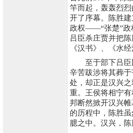
竿而起，轰轰烈烈
开了序幕。陈胜建
政权——“张楚”
吕臣杀庄贾并把陈
《汉书》、《水经
至于部下吕臣因
辛苦跋涉将其葬于
处，却正是汉兴之
重。王侯将相宁有
邦断然掀开汉兴帷
的历程中，陈胜虽
臆之中。汉兴，陈