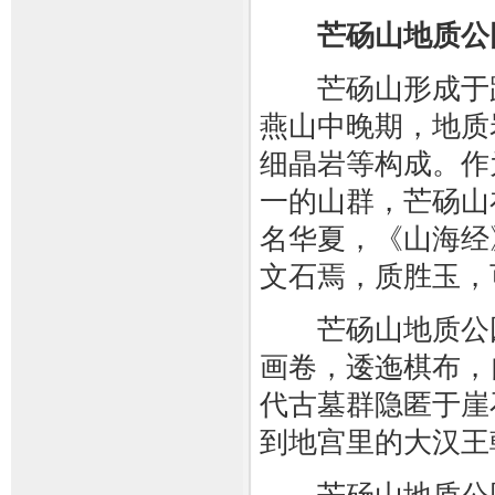
芒砀山地质公
芒砀山形成于距今0
燕山中晚期，地质
细晶岩等构成。作
一的山群，芒砀山
名华夏，《山海经
文石焉，质胜玉，
芒砀山地质公园
画卷，逶迤棋布，
代古墓群隐匿于崖
到地宫里的大汉王