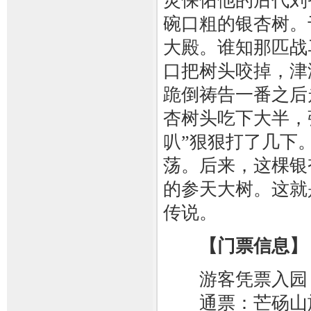
灵保佑他的后代刘
碗口粗的银杏树。
大殿。谁知那匹战
口把树头咬掉，津
跪倒祷告一番之后
杏树头吃下大半，
叭”狠狠打了几下
荡。后来，这棵银
的参天大树。这就
传说。
【门票信息】
游客凭票入园，
通票：芒砀山旅游