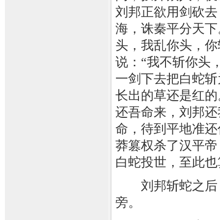
刘邦正欲用剑砍去
海，诛秦平分天下
头，我乱你头，你
说：“我不斩你头
一剑下去把白蛇斩
长出的草还是红的
还吾命来，刘邦还
命，待到平地准还
莽篡权杀了汉平帝
白蛇投世，至此也
刘邦斩蛇之后，
旁。