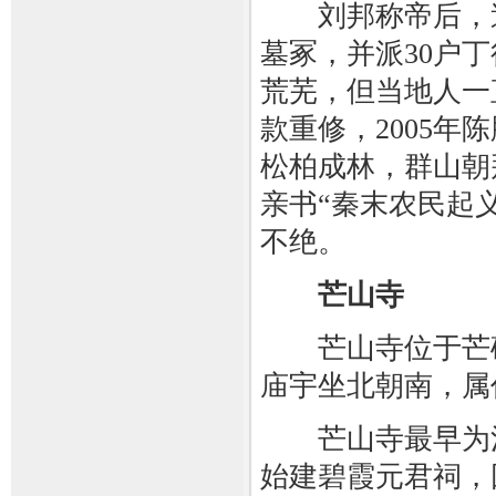
刘邦称帝后，追
墓冢，并派30户
荒芜，但当地人一
款重修，2005年
松柏成林，群山朝
亲书“秦末农民起
不绝。
芒山寺
芒山寺位于芒砀
庙宇坐北朝南，属
芒山寺最早为汉
始建碧霞元君祠，