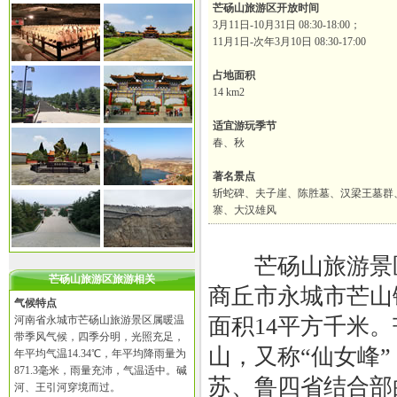
芒砀山旅游区开放时间
3月11日-10月31日 08:30-18:00；
11月1日-次年3月10日 08:30-17:00
占地面积
14 km2
适宜游玩季节
春、秋
著名景点
斩蛇碑、夫子崖、陈胜墓、汉梁王墓群
寨、大汉雄风
芒砀山旅游景区
芒砀山旅游区旅游相关
商丘市永城市芒山
气候特点
河南省永城市芒砀山旅游景区属暖温
面积14平方千米
带季风气候，四季分明，光照充足，
山，又称“仙女峰
年平均气温14.34℃，年平均降雨量为
871.3毫米，雨量充沛，气温适中。碱
苏、鲁四省结合部
河、王引河穿境而过。