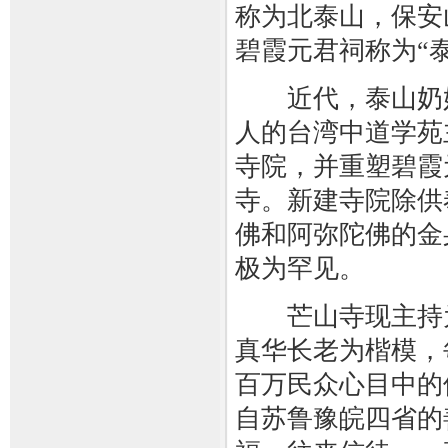
称为北泰山，保安
碧霞元君祠称为“泰
近代，泰山奶奶庙
人的台湾中道学苑
寺院，并重塑碧霞
寺。新建寺院除供
佛和阿弥陀佛的金
极为罕见。
芒山寺现主持为
真华长老为楷模，
百万民众心目中的
自苏鲁豫皖四省的