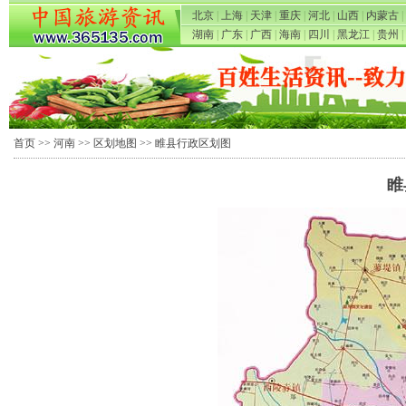
北京
|
上海
|
天津
|
重庆
|
河北
|
山西
|
内蒙古
|
湖南
|
广东
|
广西
|
海南
|
四川
|
黑龙江
|
贵州
|
首页
>>
河南
>>
区划地图
>> 睢县行政区划图
睢