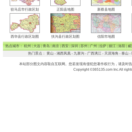
驻马店市行政区划
正阳县地图
新蔡县地图
西华县行政区划图
扶沟县行政区划图
信阳市地图
热点城市：
杭州
|
大连
|
青岛
|
南京
|
西安
|
深圳
|
苏州
|
广州
|
拉萨
|
丽江
|
洛阳
|
威
热门景点：
黄山
-
湘西凤凰
-
九寨沟
-
广西漓江
-
天涯海角
-
泰山
-
本站部分图文内容取自互联网。您若发现有侵犯您著作权行为，请及时
Copyright ©365135.com Inc.All ri