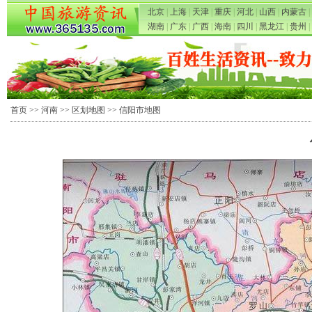
北京
|
上海
|
天津
|
重庆
|
河北
|
山西
|
内蒙古
|
湖南
|
广东
|
广西
|
海南
|
四川
|
黑龙江
|
贵州
|
首页
>>
河南
>>
区划地图
>> 信阳市地图