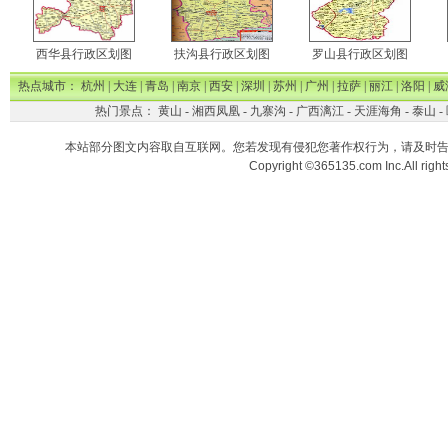
西华县行政区划图
扶沟县行政区划图
罗山县行政区划图
热点城市：
杭州
|
大连
|
青岛
|
南京
|
西安
|
深圳
|
苏州
|
广州
|
拉萨
|
丽江
|
洛阳
|
威
热门景点：
黄山
-
湘西凤凰
-
九寨沟
-
广西漓江
-
天涯海角
-
泰山
-
本站部分图文内容取自互联网。您若发现有侵犯您著作权行为，请及时
Copyright ©365135.com Inc.All ri