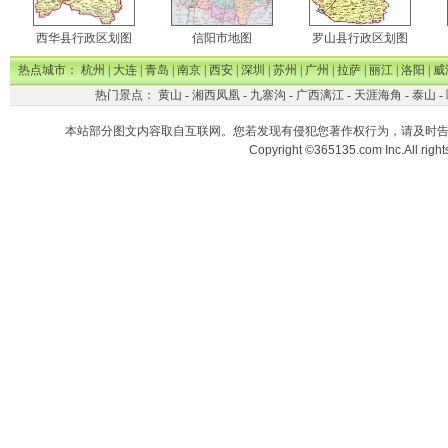
西华县行政区划图
信阳市地图
罗山县行政区划图
热点城市：
杭州
|
大连
|
青岛
|
南京
|
西安
|
深圳
|
苏州
|
广州
|
拉萨
|
丽江
|
洛阳
|
威
热门景点：
黄山
-
湘西凤凰
-
九寨沟
-
广西漓江
-
天涯海角
-
泰山
-
本站部分图文内容取自互联网。您若发现有侵犯您著作权行为，请及时
Copyright ©365135.com Inc.All ri