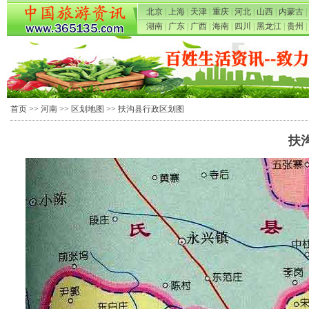
北京
|
上海
|
天津
|
重庆
|
河北
|
山西
|
内蒙古
|
湖南
|
广东
|
广西
|
海南
|
四川
|
黑龙江
|
贵州
|
首页
>>
河南
>>
区划地图
>> 扶沟县行政区划图
扶