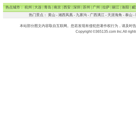
热点城市：
杭州
|
大连
|
青岛
|
南京
|
西安
|
深圳
|
苏州
|
广州
|
拉萨
|
丽江
|
洛阳
|
威
热门景点：
黄山
-
湘西凤凰
-
九寨沟
-
广西漓江
-
天涯海角
-
泰山
-
本站部分图文内容取自互联网。您若发现有侵犯您著作权行为，请及时
Copyright ©365135.com Inc.All ri