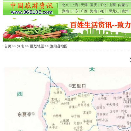
北京
|
上海
|
天津
|
重庆
|
河北
|
山西
|
内蒙古
|
湖南
|
广东
|
广西
|
海南
|
四川
|
黑龙江
|
贵州
|
首页
>>
河南
>>
区划地图
>> 淮阳县地图