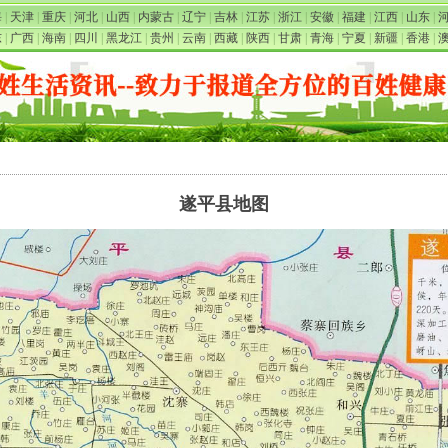
海
|
天津
|
重庆
|
河北
|
山西
|
内蒙古
|
辽宁
|
吉林
|
江苏
|
浙江
|
安徽
|
福建
|
江西
|
山东
|
东
|
广西
|
海南
|
四川
|
黑龙江
|
贵州
|
云南
|
西藏
|
陕西
|
甘肃
|
青海
|
宁夏
|
新疆
|
香港
|
遂平县地图