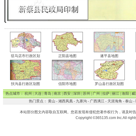
驻马店市行政区划
正阳县地图
遂平县地图
扶沟县行政区划图
信阳市地图
罗山县行政区划图
热点城市：
杭州
|
大连
|
青岛
|
南京
|
西安
|
深圳
|
苏州
|
广州
|
拉萨
|
丽江
|
洛阳
|
威
热门景点：
黄山
-
湘西凤凰
-
九寨沟
-
广西漓江
-
天涯海角
-
泰山
-
本站部分图文内容取自互联网。您若发现有侵犯您著作权行为，请及时
Copyright ©365135.com Inc.All ri