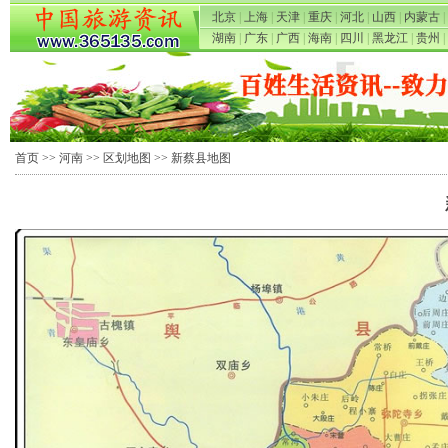
北京
|
上海
|
天津
|
重庆
|
河北
|
山西
|
内蒙古
|
湖南
|
广东
|
广西
|
海南
|
四川
|
黑龙江
|
贵州
|
首页
>>
河南
>>
区划地图
>> 新蔡县地图