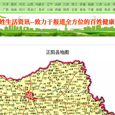
海
|
天津
|
重庆
|
河北
|
山西
|
内蒙古
|
辽宁
|
吉林
|
江苏
|
浙江
|
安徽
|
福建
|
江西
|
山东
|
东
|
广西
|
海南
|
四川
|
黑龙江
|
贵州
|
云南
|
西藏
|
陕西
|
甘肃
|
青海
|
宁夏
|
新疆
|
香港
|
正阳县地图