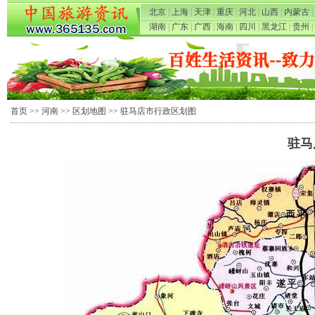
北京
|
上海
|
天津
|
重庆
|
河北
|
山西
|
内蒙古
|
湖南
|
广东
|
广西
|
海南
|
四川
|
黑龙江
|
贵州
|
首页
>>
河南
>>
区划地图
>> 驻马店市行政区划图
驻马