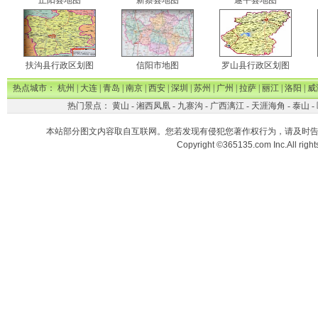
正阳县地图
新蔡县地图
遂平县地图
扶沟县行政区划图
信阳市地图
罗山县行政区划图
热点城市：
杭州
|
大连
|
青岛
|
南京
|
西安
|
深圳
|
苏州
|
广州
|
拉萨
|
丽江
|
洛阳
|
威
热门景点：
黄山
-
湘西凤凰
-
九寨沟
-
广西漓江
-
天涯海角
-
泰山
-
本站部分图文内容取自互联网。您若发现有侵犯您著作权行为，请及时
Copyright ©365135.com Inc.All ri