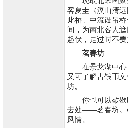
现取北宋画家王
客夏圭《溪山清远
此桥。中流设吊桥
间，为南北客人遮
起伏，走过时不费
茗春坊
在景龙湖中心，
又可了解古钱币文
坊。
你也可以歇歇脚
去处——茗春坊。
风情。