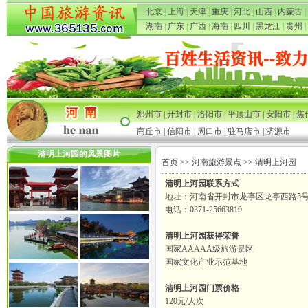
北京
|
上海
|
天津
|
重庆
|
河北
|
山西
|
内蒙古
|
湖南
|
广东
|
广西
|
海南
|
四川
|
黑龙江
|
贵州
|
郑州市
|
开封市
|
洛阳市
|
平顶山市
|
安阳市
|
焦
商丘市
|
信阳市
|
周口市
|
驻马店市
|
济源市
清明上河园的风景图片
首页
>>
河南旅游景点
>> 清明上河园
清明上河园联系方式
地址：河南省开封市龙亭区龙亭西路5
电话：0371-25663819
清明上河园获得荣誉
国家AAAAA级旅游景区
国家文化产业示范基地
清明上河园门票价格
120元/人次