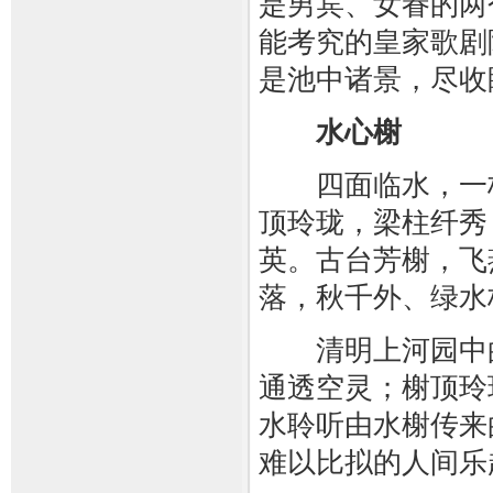
是男宾、女眷的两
能考究的皇家歌剧
是池中诸景，尽收
水心榭
四面临水，一桥
顶玲珑，梁柱纤秀
英。古台芳榭，飞
落，秋千外、绿水
清明上河园中的
通透空灵；榭顶玲
水聆听由水榭传来
难以比拟的人间乐