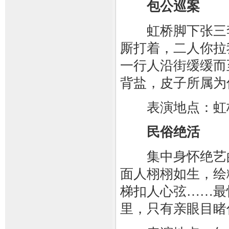
包公巡案
虹桥脚下张三李
厮打着，二人你拉
一行人沿街缓缓而
背盐，皮子所属为
表演地点：虹
民俗绝活
集中身怀绝艺的
面人栩栩如生，绘
梯扣人心弦……最
里，只有亲眼目睹