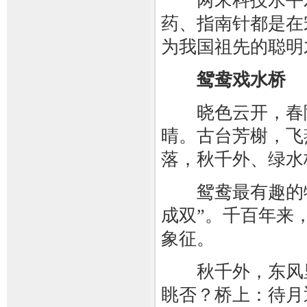
两宋科技水平发
药、指南针都是在
为我国祖先的聪明
鸳鸯戏水桥
晓色云开，春随
晴。古台芳榭，飞
落，秋千外、绿水
鸳鸯最有趣的特
成双”。千百年来
象征。
秋千外，东风里
眺否？桥上：待月