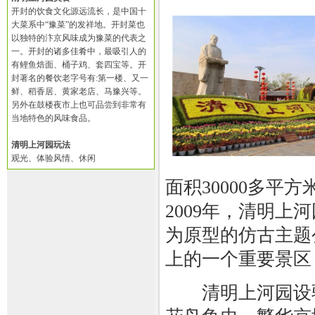
开封的饮食文化源远流长，是中国十
大菜系中“豫菜”的发祥地。开封菜也
以独特的汴京风味成为豫菜的代表之
一。开封的诸多佳肴中，最吸引人的
有鲤鱼焙面、桶子鸡、套四宝等。开
封著名的餐饮老字号有:第一楼、又一
鲜、稻香居、黄家老店、马豫兴等。
另外在鼓楼夜市上也可品尝到非常有
当地特色的风味食品。
清明上河园玩法
观光、体验风情、休闲
面积30000多
2009年，清明
为原型的仿古主题
上的一个重要景区
清明上河园设驿