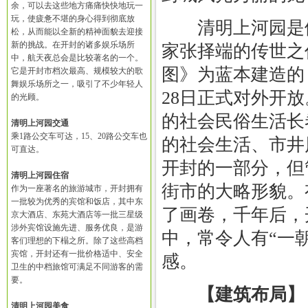
余，可以去这些地方痛痛快快地玩一
玩，使疲惫不堪的身心得到彻底放
清明上河园是依
松，从而能以全新的精神面貌去迎接
新的挑战。在开封的诸多娱乐场所
家张择端的传世之
中，航天夜总会是比较著名的一个。
图》为蓝本建造的，
它是开封市档次最高、规模较大的歌
舞娱乐场所之一，吸引了不少年轻人
28日正式对外开
的光顾。
的社会民俗生活长
清明上河园交通
乘1路公交车可达，15、20路公交车也
的社会生活、市井
可直达。
开封的一部分，但
清明上河园住宿
街市的大略形貌。
作为一座著名的旅游城市，开封拥有
一批较为优秀的宾馆和饭店，其中东
了画卷，千年后，
京大酒店、东苑大酒店等一批三星级
涉外宾馆设施先进、服务优良，是游
中，常令人有“一
客们理想的下榻之所。除了这些高档
宾馆，开封还有一批价格适中、安全
感。
卫生的中档旅馆可满足不同游客的需
要。
【建筑布局】
清明上河园美食