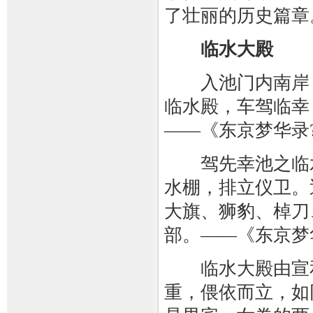
了壮丽的历史篇章
临水大殿
入池门内南岸，
临水殿，车驾临幸
——《东京梦华录
驾先幸池之临水
水棚，排立仪卫。
大旗、狮豹、棹刀
部。——《东京梦
临水大殿由宣和
重，偎依而立，如