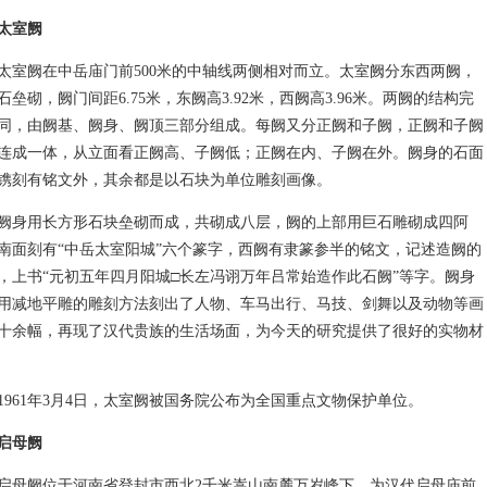
太室阙
阙在中岳庙门前500米的中轴线两侧相对而立。太室阙分东西两阙，
石垒砌，阙门间距6.75米，东阙高3.92米，西阙高3.96米。两阙的结构完
同，由阙基、阙身、阙顶三部分组成。每阙又分正阙和子阙，正阙和子阙
连成一体，从立面看正阙高、子阙低；正阙在内、子阙在外。阙身的石面
镌刻有铭文外，其余都是以石块为单位雕刻画像。
用长方形石块垒砌而成，共砌成八层，阙的上部用巨石雕砌成四阿
南面刻有“中岳太室阳城”六个篆字，西阙有隶篆参半的铭文，记述造阙的
，上书“元初五年四月阳城□长左冯诩万年吕常始造作此石阙”等字。阙身
用减地平雕的雕刻方法刻出了人物、车马出行、马技、剑舞以及动物等画
十余幅，再现了汉代贵族的生活场面，为今天的研究提供了很好的实物材
61年3月4日，太室阙被国务院公布为全国重点文物保护单位。
启母阙
阙位于河南省登封市西北2千米嵩山南麓万岁峰下，为汉代启母庙前