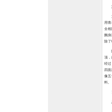
太室
用青
全相
阙身
除了
阙身
顶，
经过
四面
像五
料。
19
启母