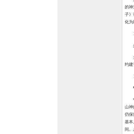
的神
子》
化为
19
少室
约建
19
中岳
山神
仍保
基本
间。