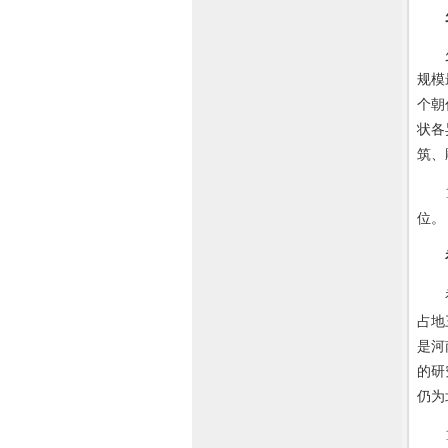
少林
规模
个朝
状各
筑、
19
位。
初祖
占地
是河
的研
仍为
19