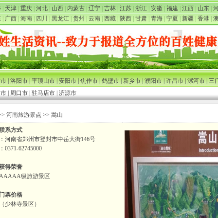
海
|
天津
|
重庆
|
河北
|
山西
|
内蒙古
|
辽宁
|
吉林
|
江苏
|
浙江
|
安徽
|
福建
|
江西
|
山东
|
东
|
广西
|
海南
|
四川
|
黑龙江
|
贵州
|
云南
|
西藏
|
陕西
|
甘肃
|
青海
|
宁夏
|
新疆
|
香港
|
封市
|
洛阳市
|
平顶山市
|
安阳市
|
焦作市
|
鹤壁市
|
新乡市
|
濮阳市
|
许昌市
|
漯河市
|
三
阳市
|
周口市
|
驻马店市
|
济源市
>>
河南旅游景点
>> 嵩山
联系方式
：河南省郑州市登封市中岳大街146号
0371-62745000
获得荣誉
AAAAA级旅游景区
门票价格
元（少林寺景区）