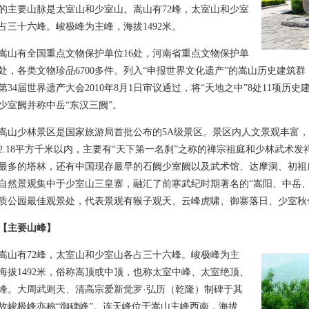
的主要山脉是太室山和少室山。嵩山有72峰，太室山和少室
占三十六峰。峻极峰为主峰，海拔1492米。
有全国重点文物保护单位16处，河南省重点文物保护单
6处，各类文物珍品6700多件。列入“申报世界文化遗产”的嵩山历史建筑
第34届世界遗产大会2010年8月1日审议通过，将“天地之中”8处11项
少室阙并称中岳“东汉三阙”。
少林景区是国家旅游局首批公布的5A级景区。景区内人文景观丰富，
2.18平方千米以内，主要有“天下第一名刹”之称的禅宗祖庭和少林武术
最多的塔林，还有中国现存最早的石阙少室阙以及武术馆、达摩洞、初祖
自然景观集中于少室山三皇寨，融汇了前寒武纪时期著名的“嵩阳、中岳
质公园最佳观景处，代表景观有猴子观天、云峰虎啸、御寨落日、少室秋色
【主要山峰】
有72峰，太室山和少室山各占三十六峰。峻极峰为主
海拔1492米，俗称嵩顶或中顶，也称太室中峰、太室绝顶、
峰。大周武则天、清高宗爱新觉罗·弘历（乾隆）制碑于其
故峻极峰亦称“御碑峰”。连天峰位于嵩山主峰西南，海拔