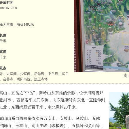
开放时间
8:00-17:00
峰为主峰，海拔1492米
长度
千米
宽度
0千米
景点
寺、太室阙、少室阙、启母阙、中岳庙、嵩岳
嵩
、会善寺、嵩阳书院、法王寺塔
，五岳之“中岳”，秦岭山系东延的余脉，位于河南省郑
登封市， 西起洛阳龙门东侧，向东逐渐转向东北一直延伸到
以北，东西绵亘近百千米，南北宽约20千米。
山系自西向东依次有万安山、安坡山、马鞍山、五佛
挡阳山、玉寨山、嵩山主峰（峻极峰）、五指岭和尖山等，