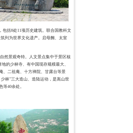
群，包括8处11项历史建筑。联合国教科文
历史建筑列为世界文化遗产。启母阙、太室
自然景观奇特。人文景点集中于景区核
发祥地的少林寺、有中国现存规模最大、
庵、二祖庵、十方禅院、甘露台等景
、少林”三大造山、造陆运动，是嵩山世
等40余处。