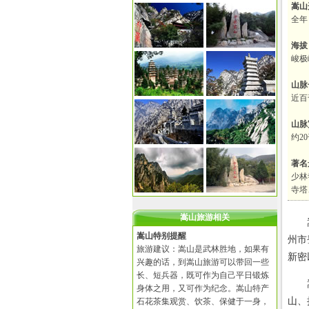
嵩山
全年 0
海拔
峻极
山脉
近百
山脉
约2
著名
少林
寺塔
嵩山旅游相关
嵩山
嵩山特别提醒
州市
旅游建议：嵩山是武林胜地，如果有
新密
兴趣的话，到嵩山旅游可以带回一些
长、短兵器，既可作为自己平日锻炼
嵩山
身体之用，又可作为纪念。嵩山特产
山、
石花茶集观赏、饮茶、保健于一身，