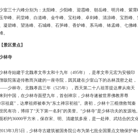
三十六峰分别为：太阳峰、少阳峰、迎霞峰、朝岳峰、明月峰、紫霄
玉华峰、药堂峰、白道峰、金牛峰、宝柱峰、卓剑峰、清凉峰、宝胜峰、
、凝碧峰、望洛峰、石城峰、石笋峰、香炉峰、系马峰、钵孟峰、七佛峰
峰。
【景区景点】
少林寺
寺始建于北魏孝文帝太和十九年（495年），是孝文帝元宏为安顿印
僧跋陀落迹传教而兴建的一座寺院，因其建在少室山下的丛林茂密之处，
——少林寺。北魏孝昌三年（525年），西天第二十八祖菩提达摩从南天
来到中国，在少林寺面壁九年，首创禅宗，少林寺遂被世界佛教界尊
禅宗祖庭”，达摩祖师被奉为“东土禅宗初祖”。唐初，少林十三棍僧救驾秦
世民有功，博得了“天下第一名刹”的美誉。“少林寺”是少林功夫的发源
面积约36000平方米，保存宋、明、清建筑多座，是一处禅、武结合的文
13年3月5日，少林寺古建筑被国务院公布为第七批全国重点文物保护单