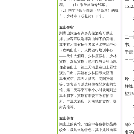
程。 （1）乘坐旅游专线车，
151
（2）乘坐洛阳至郑州（非高速）的班
车，少林寺（或登封）下车。
嵩山住宿
太室
到嵩山旅游有许多宾馆酒店可供选
二十
择，游客可以选择嵩山脚下的宾馆，
其中有河南省招生考试学术交流中心
书。
（鹿鸣山庄）、人民银行培训中心
于唐
——天中大酒店、少林度假村、少林
三十
宾馆、嵩岳宾馆；也可以当天登山就
住宿在山上，第二天清晨在山上看壮
太室
观的日出，宾馆有少林国际大酒店、
嵩玉宾馆、高天大酒店、嵩阳宾馆
峰、
等；游客还可以选择住在登封市的宾
柱峰
馆，第二天再乘车半个小时就可到达
望都
嵩山脚下，宾馆有市委市政府招待
所、丰源大酒店、河南地矿宾馆、登
封宾馆等。
少室
嵩山美食
嵩山上的宾馆、酒店中各色餐饮品类
师》
较全，极具当地特色，其中尤以肉厚
名字