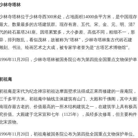
少林寺塔林
寺塔林位于少林寺西300米处，占地面积14000余平方米，是中国现存
最大、数量最多的古塔建筑群。现存有唐、五代、宋、金、元、明、清7
代的砖石墓塔241座。因塔累繁多，大小参差、高低不同，粗细不一，形
异，排列散乱，看似茂林，故被称为“塔林”，少林寺塔林集古代砖石建
雕刻、书法、绘画艺术之大成，被专家学者誉为是“古塔艺术博物馆”。
96年11月20日，少林寺塔林被国务院公布为第四批全国重点文物保护单
初祖庵
庵是宋代为纪念禅宗初祖达摩面壁求法得成正果而修建的一座庵院，
三千多平方米。初祖庵中轴线主体建筑有山门、大殿和千佛阁，其中大殿
南现存最古老的、价值最高的一所木结构建筑之一，在建筑学上具有极高
究价值。大殿建于北宋宣和七年（1125年），虽经多次修葺，但主要构件
北宋原物。
96年11月20日，初祖庵被国务院公布为第四批全国重点文物保护单位。