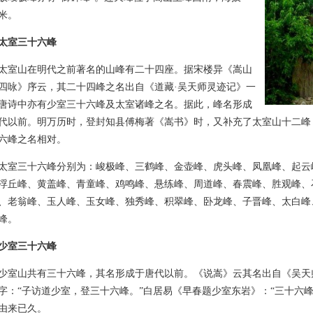
2米。
太室三十六峰
山在明代之前著名的山峰有二十四座。据宋楼异《嵩山
四咏》序云，其二十四峰之名出自《道藏·吴天师灵迹记》一
唐诗中亦有少室三十六峰及太室诸峰之名。据此，峰名形成
代以前。明万历时，登封知县傅梅著《嵩书》时，又补充了太室山十二峰
六峰之名相对。
三十六峰分别为：峻极峰、三鹤峰、金壶峰、虎头峰、凤凰峰、起云
浮丘峰、黄盖峰、青童峰、鸡鸣峰、悬练峰、周道峰、春震峰、胜观峰、
、老翁峰、玉人峰、玉女峰、独秀峰、积翠峰、卧龙峰、子晋峰、太白峰
峰。
少室三十六峰
山共有三十六峰，其名形成于唐代以前。《说嵩》云其名出自《吴天
字：“子访道少室，登三十六峰。”白居易《早春题少室东岩》：“三十六
由来已久。