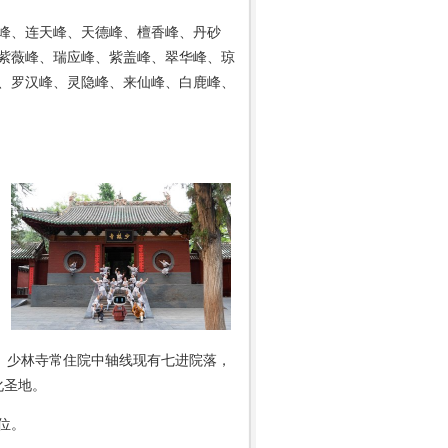
峰、连天峰、天德峰、檀香峰、丹砂
紫薇峰、瑞应峰、紫盖峰、翠华峰、琼
、罗汉峰、灵隐峰、来仙峰、白鹿峰、
地。少林寺常住院中轴线现有七进院落，
化圣地。
位。