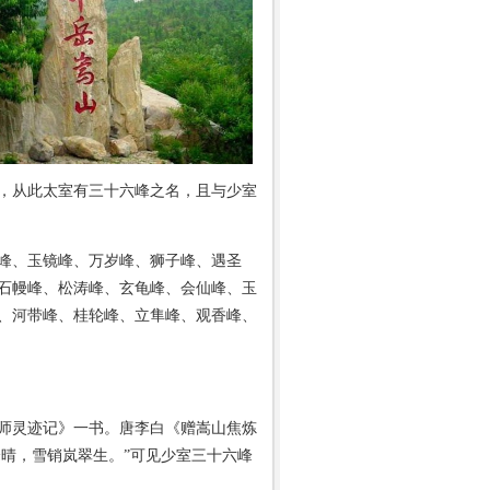
，从此太室有三十六峰之名，且与少室
峰、玉镜峰、万岁峰、狮子峰、遇圣
石幔峰、松涛峰、玄龟峰、会仙峰、玉
、河带峰、桂轮峰、立隼峰、观香峰、
师灵迹记》一书。唐李白《赠嵩山焦炼
峰晴，雪销岚翠生。”可见少室三十六峰