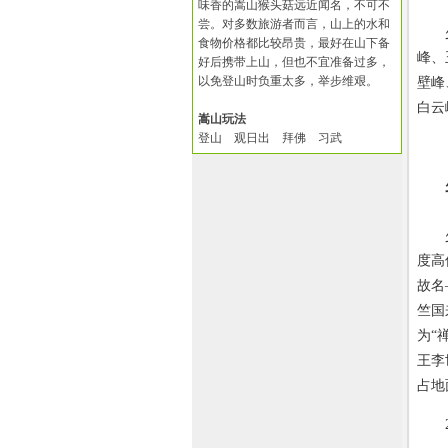
味香的嵩山猴头菇远近闻名，不可不
尝。对多数旅游者而言，山上的水和
少室
食物价格都比较昂贵，最好在山下备
峰、
好后携带上山，但也不宜准备过多，
以免登山时负重太多，举步维艰。
壁峰
白云
嵩山玩法
登山 观日出 拜佛 习武
少林
度高
故名
竺国
为“
王李
占地
20