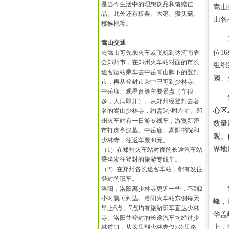
是当今生活中的理想饮品和馈赠佳
嵩山
品。此外还有板栗、大枣、猴头菇、
山各
猕猴桃等。
嵩山
嵩山交通
位1
去嵩山可先乘火车或飞机到达河南省
会郑州市，在郑州火车站对面的市长
组织
途客运站乘车去中岳嵩山脚下的登封
阙、
市，再从登封市乘中巴可到少林寺、
中岳庙、观星台等主要景点（车很
嵩山
多，人满即开）。从郑州经登封去著
心区
名的嵩山少林寺，约需3小时左右。郑
州火车站有一日游专线车，游览新密
数量
市打虎亭汉墓、中岳庙、嵩阳书院和
观。
少林寺，往返车票40元。
界地
（1）在郑州火车站对面的长途汽车站
乘坐发往登封的旅游专线车。
（2）在郑州各长途客车站，都有发往
登封的班车。
洛阳：洛阳离少林寺更近一些，不到2
嵩山
小时就可到达。洛阳火车站东侧每天
峰，
早上6点、7点均有旅游班车直达少林
华盖
寺。洛阳往登封的长途汽车均经过少
上，
林道口，从这里到少林寺仅2公里路