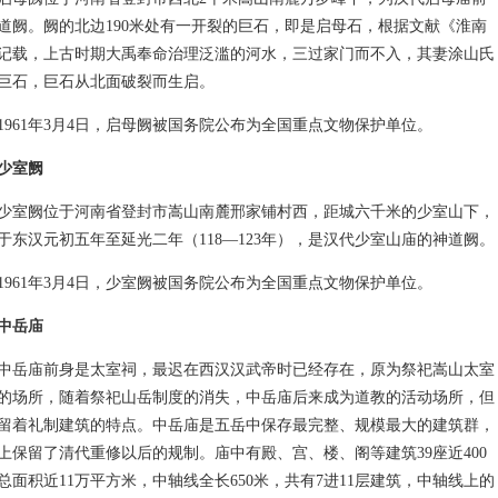
道阙。阙的北边190米处有一开裂的巨石，即是启母石，根据文献《淮南
记载，上古时期大禹奉命治理泛滥的河水，三过家门而不入，其妻涂山氏
巨石，巨石从北面破裂而生启。
61年3月4日，启母阙被国务院公布为全国重点文物保护单位。
少室阙
阙位于河南省登封市嵩山南麓邢家铺村西，距城六千米的少室山下，
于东汉元初五年至延光二年（118—123年），是汉代少室山庙的神道阙。
61年3月4日，少室阙被国务院公布为全国重点文物保护单位。
中岳庙
庙前身是太室祠，最迟在西汉汉武帝时已经存在，原为祭祀嵩山太室
的场所，随着祭祀山岳制度的消失，中岳庙后来成为道教的活动场所，但
留着礼制建筑的特点。中岳庙是五岳中保存最完整、规模最大的建筑群，
上保留了清代重修以后的规制。庙中有殿、宫、楼、阁等建筑39座近400
总面积近11万平方米，中轴线全长650米，共有7进11层建筑，中轴线上的