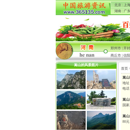
北京
|
上
湖南
|
广
郑州市
|
开
商丘市
|
信
嵩山的风景图片
首页
嵩山
地址
电话：
嵩山
国家
嵩山
80