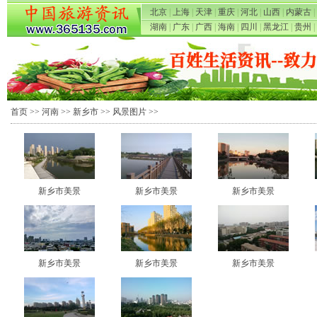
北京
|
上海
|
天津
|
重庆
|
河北
|
山西
|
内蒙古
|
湖南
|
广东
|
广西
|
海南
|
四川
|
黑龙江
|
贵州
|
首页
>>
河南
>>
新乡市
>>
风景图片
>>
新乡市美景
新乡市美景
新乡市美景
新乡市美景
新乡市美景
新乡市美景