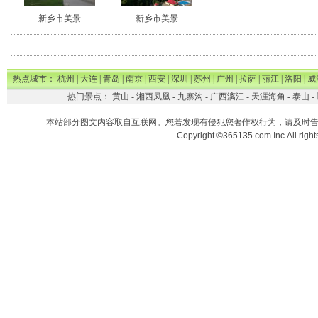
新乡市美景
新乡市美景
热点城市：
杭州
|
大连
|
青岛
|
南京
|
西安
|
深圳
|
苏州
|
广州
|
拉萨
|
丽江
|
洛阳
|
威
热门景点：
黄山
-
湘西凤凰
-
九寨沟
-
广西漓江
-
天涯海角
-
泰山
-
本站部分图文内容取自互联网。您若发现有侵犯您著作权行为，请及时
Copyright ©365135.com Inc.All ri