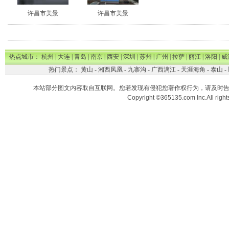
许昌市美景
许昌市美景
热点城市：
杭州
|
大连
|
青岛
|
南京
|
西安
|
深圳
|
苏州
|
广州
|
拉萨
|
丽江
|
洛阳
|
威
热门景点：
黄山
-
湘西凤凰
-
九寨沟
-
广西漓江
-
天涯海角
-
泰山
-
本站部分图文内容取自互联网。您若发现有侵犯您著作权行为，请及时
Copyright ©365135.com Inc.All ri