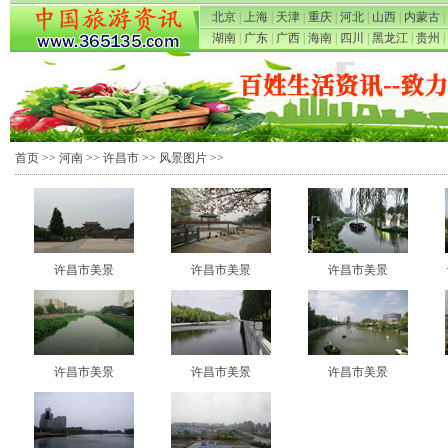
北京
|
上海
|
天津
|
重庆
|
河北
|
山西
|
内蒙古
|
湖南
|
广东
|
广西
|
海南
|
四川
|
黑龙江
|
贵州
|
首页
>>
河南
>>
许昌市
>>
风景图片
>>
许昌市美景
许昌市美景
许昌市美景
许昌市美景
许昌市美景
许昌市美景