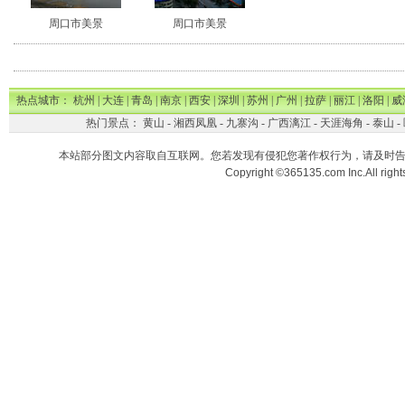
周口市美景
周口市美景
热点城市：
杭州
|
大连
|
青岛
|
南京
|
西安
|
深圳
|
苏州
|
广州
|
拉萨
|
丽江
|
洛阳
|
威
热门景点：
黄山
-
湘西凤凰
-
九寨沟
-
广西漓江
-
天涯海角
-
泰山
-
本站部分图文内容取自互联网。您若发现有侵犯您著作权行为，请及时
Copyright ©365135.com Inc.All ri