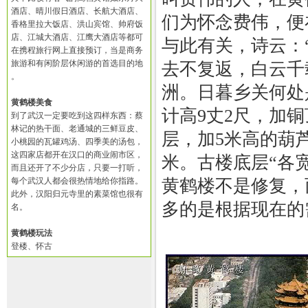
酒店、晴川假日酒店、长航大酒店、
们为怀念费伟，便
香格里拉大饭店、洪山宾馆、帅府饭
店、江城大酒店、江鹰大酒店等都可
与此有关，诗云：
在携程旅行网上直接预订，当是商务
旅游和有闲阶层休闲游的首选目的地
去不复返，白云千
。
洲。日暮乡关何处
黄鹤楼美食
计高9丈2尺，加
到了武汉一定要吃到这四样东西：蔡
林记的热干面、老通城的三鲜豆皮、
层，加5米高的葫芦
小桃园的瓦罐鸡汤、四季美的汤包，
这四家店都开在汉口的商业闹市区，
米。古楼底层“各宽
而且还开了不少分店，只要一打听，
每个武汉人都会很热情地给你指路。
黄鹤楼不是修复，
此外，汉阳归元寺里的素菜馆也很有
多的是根据现在的
名。
黄鹤楼玩法
登楼、怀古