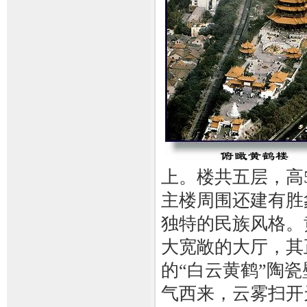
上。楼共五层，高
主楼周围还建有胜
独特的民族风格。
大宽敞的大厅，其
的“白云黄鹤”陶
气西来，云雾扫开