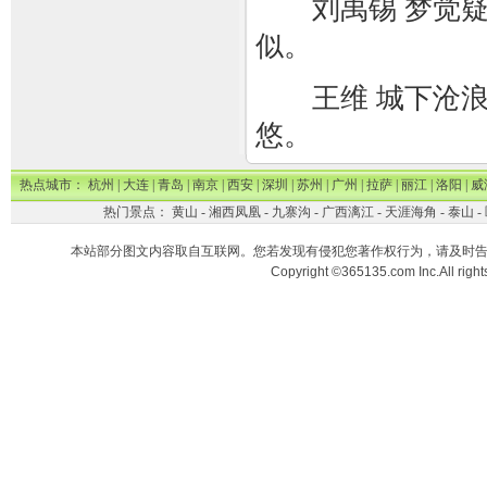
刘禹锡 梦觉疑
似。
王维 城下沧浪
悠。
热点城市：
杭州
|
大连
|
青岛
|
南京
|
西安
|
深圳
|
苏州
|
广州
|
拉萨
|
丽江
|
洛阳
|
威
热门景点：
黄山
-
湘西凤凰
-
九寨沟
-
广西漓江
-
天涯海角
-
泰山
-
本站部分图文内容取自互联网。您若发现有侵犯您著作权行为，请及时
Copyright ©365135.com Inc.All ri