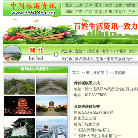
北京
|
上海
|
天津
|
重庆
|
河北
|
山西
|
内蒙古
|
湖南
|
广东
|
广西
|
海南
|
四川
|
黑龙江
|
贵州
|
武汉市
|
宜昌市
|
黄石市
|
襄阳市
|
十堰市
|
荆州
天门市
|
神农架林区
|
恩施土家族苗族自治州
黄鹤楼的风景图片
首页
>>
湖北旅游景点
>> 黄鹤楼
黄鹤楼联系方式
地址：湖北省武汉市武昌区蛇山西山坡
电话：027-88875096
黄鹤楼获得荣誉
国家AAAAA级旅游景区
国家重点公园
建筑工程鲁班奖
“中国古代四大名楼”之一
“中国十大历史文化名楼”之一