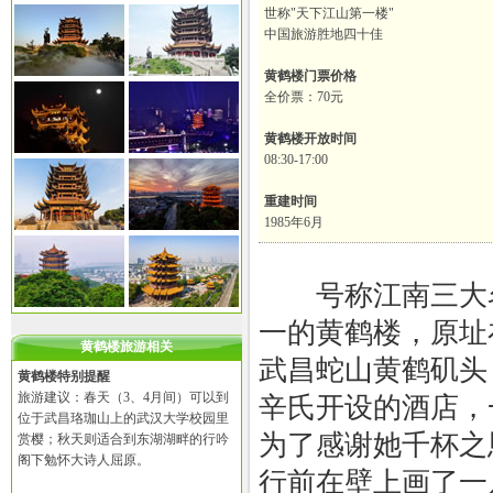
世称"天下江山第一楼"
中国旅游胜地四十佳
黄鹤楼门票价格
全价票：70元
黄鹤楼开放时间
08:30-17:00
重建时间
1985年6月
号称江南三大
一的黄鹤楼，原址
黄鹤楼旅游相关
武昌蛇山黄鹤矶头
黄鹤楼特别提醒
旅游建议：春天（3、4月间）可以到
辛氏开设的酒店，
位于武昌珞珈山上的武汉大学校园里
为了感谢她千杯之
赏樱；秋天则适合到东湖湖畔的行吟
阁下勉怀大诗人屈原。
行前在壁上画了一