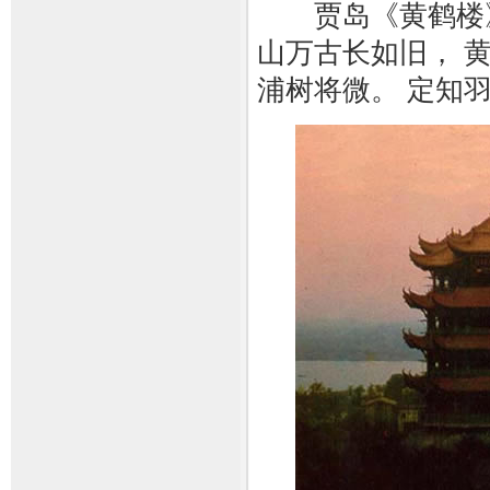
贾岛《黄鹤楼》 
山万古长如旧， 
浦树将微。 定知