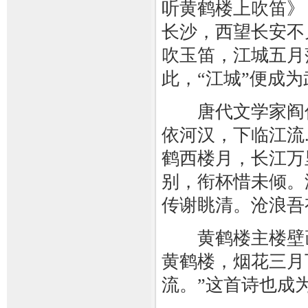
听黄鹤楼上吹笛》
长沙，西望长安不
吹玉笛，江城五月
此，“江城”便成
唐代文学家阎伯
依河汉，下临江流..
鹤西楼月，长江万
别，衔杯惜未倾。
传谢眺清。沧浪吾
黄鹤楼主楼壁画
黄鹤楼，烟花三月
流。”这首诗也成