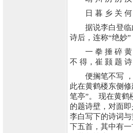
日 暮 乡 关 何 
据说李白登临此
诗后，连称“绝妙
一 拳 捶 碎 黄 鹤
不 得，崔 颢 题 诗
便搁笔不写 ，
此在黄鹤楼东侧修
笔亭”。 现在黄
的题诗壁，对面即
李白写下的诗词与
下五首，其中有一