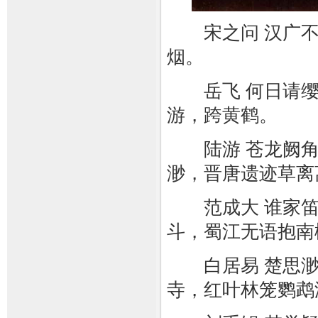
宋之问 汉广不
烟。
岳飞 何日请缨提
游，跨黄鹤。
陆游 苍龙阙角
渺，晋唐遗迹草离
范成大 谁家笛
斗，蜀江无语抱南
白居易 楚思渺
寺，红叶林笼鹦鹉