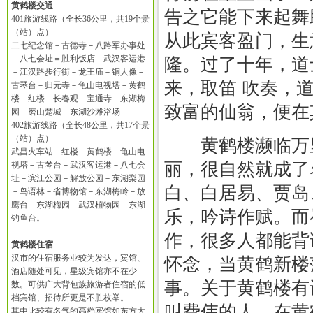
黄鹤楼交通
告之它能下来起舞
401旅游线路（全长36公里，共19个景
（站）点）
从此宾客盈门，生
二七纪念馆－古德寺－八路军办事处
－八七会址＝胜利饭店－武汉客运港
隆。过了十年，道
－江汉路步行街－龙王庙－铜人像－
来，取笛 吹奏，
古琴台－归元寺－龟山电视塔－黄鹤
楼－红楼－长春观－宝通寺－东湖梅
致富的仙翁，便在
园－磨山楚城－东湖沙滩浴场
402旅游线路（全长48公里，共17个景
（站）点）
黄鹤楼濒临万里
武昌火车站－红楼－黄鹤楼－龟山电
丽，很自然就成了
视塔－古琴台－武汉客运港－八七会
址－滨江公园－解放公园－东湖梨园
白、白居易、贾岛
－鸟语林－省博物馆－东湖梅岭－放
鹰台－东湖梅园－武汉植物园－东湖
乐，吟诗作赋。而
钓鱼台。
作，很多人都能背
黄鹤楼住宿
汉市的住宿服务业较为发达，宾馆、
怀念，当黄鹤新楼
酒店随处可见，星级宾馆亦不在少
事。关于黄鹤楼有
数。可供广大背包族旅游者住宿的低
档宾馆、招待所更是不胜枚举。
叫费伟的人，在黄
其中比较有名气的高档宾馆如东方大