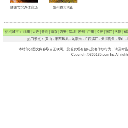
随州市滨湖体育场
随州市大洪山
热点城市：
杭州
|
大连
|
青岛
|
南京
|
西安
|
深圳
|
苏州
|
广州
|
拉萨
|
丽江
|
洛阳
|
威
热门景点：
黄山
-
湘西凤凰
-
九寨沟
-
广西漓江
-
天涯海角
-
泰山
-
本站部分图文内容取自互联网。您若发现有侵犯您著作权行为，请及时
Copyright ©365135.com Inc.All ri