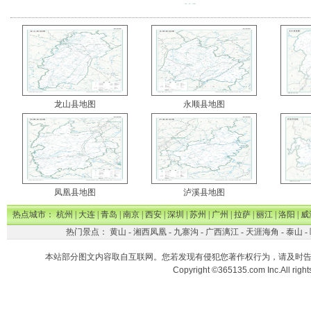
龙山县地图
永顺县地图
凤凰县地图
泸溪县地图
热点城市：
杭州
|
大连
|
青岛
|
南京
|
西安
|
深圳
|
苏州
|
广州
|
拉萨
|
丽江
|
洛阳
|
威
热门景点：
黄山
-
湘西凤凰
-
九寨沟
-
广西漓江
-
天涯海角
-
泰山
-
本站部分图文内容取自互联网。您若发现有侵犯您著作权行为，请及时
Copyright ©365135.com Inc.All ri