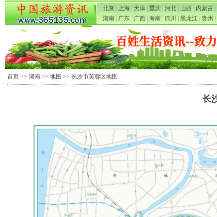
北京
|
上海
|
天津
|
重庆
|
河北
|
山西
|
内蒙古
|
湖南
|
广东
|
广西
|
海南
|
四川
|
黑龙江
|
贵州
|
首页
>>
湖南
>>
地图
>> 长沙市芙蓉区地图
长