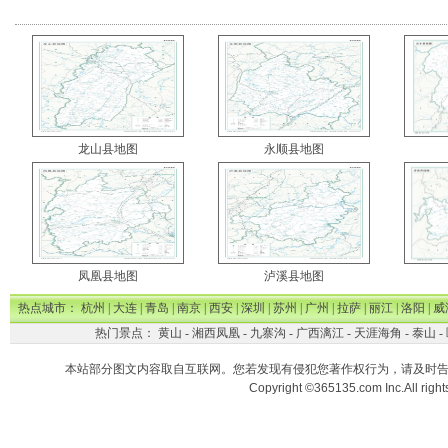
龙山县地图
永顺县地图
凤凰县地图
泸溪县地图
热点城市：
杭州
|
大连
|
青岛
|
南京
|
西安
|
深圳
|
苏州
|
广州
|
拉萨
|
丽江
|
洛阳
|
威
热门景点：
黄山
-
湘西凤凰
-
九寨沟
-
广西漓江
-
天涯海角
-
泰山
-
本站部分图文内容取自互联网。您若发现有侵犯您著作权行为，请及时
Copyright ©365135.com Inc.All ri