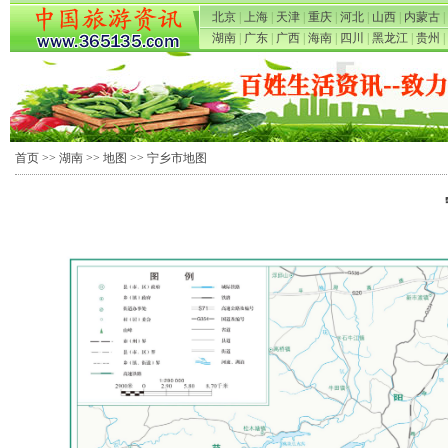
北京
|
上海
|
天津
|
重庆
|
河北
|
山西
|
内蒙古
|
湖南
|
广东
|
广西
|
海南
|
四川
|
黑龙江
|
贵州
|
首页
>>
湖南
>>
地图
>> 宁乡市地图