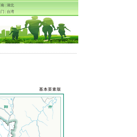
河南
|
湖北
澳门
|
台湾