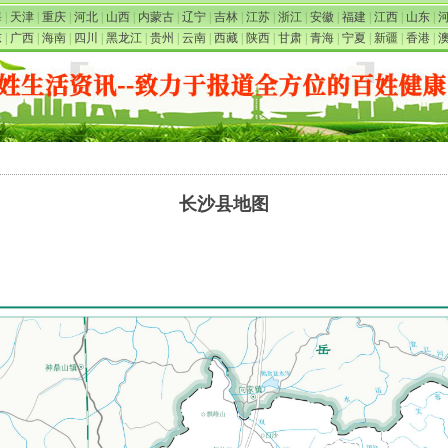
海
|
天津
|
重庆
|
河北
|
山西
|
内蒙古
|
辽宁
|
吉林
|
江苏
|
浙江
|
安徽
|
福建
|
江西
|
山东
|
东
|
广西
|
海南
|
四川
|
黑龙江
|
贵州
|
云南
|
西藏
|
陕西
|
甘肃
|
青海
|
宁夏
|
新疆
|
香港
|
长沙县地图