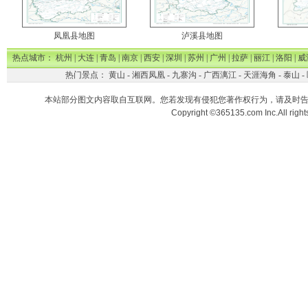
凤凰县地图
泸溪县地图
热点城市：
杭州
|
大连
|
青岛
|
南京
|
西安
|
深圳
|
苏州
|
广州
|
拉萨
|
丽江
|
洛阳
|
威
热门景点：
黄山
-
湘西凤凰
-
九寨沟
-
广西漓江
-
天涯海角
-
泰山
-
本站部分图文内容取自互联网。您若发现有侵犯您著作权行为，请及时
Copyright ©365135.com Inc.All ri