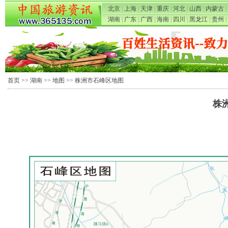
北京
|
上海
|
天津
|
重庆
|
河北
|
山西
|
内蒙古
|
湖南
|
广东
|
广西
|
海南
|
四川
|
黑龙江
|
贵州
|
首页
>>
湖南
>>
地图
>> 株洲市石峰区地图
株